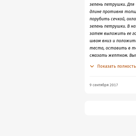
зелень петрушки. Для
длине противня толщи
порубить сечкой, охла
зелень петрушки. В н
затем выложить ее г
швом вниз и положить
теста, оставить в те
смазать желтком. Вы
такому же принципу к
Показать полност
кулебяки, должны бы
комбинированными на
блинами. Подают кулеб
9 сентября 2017