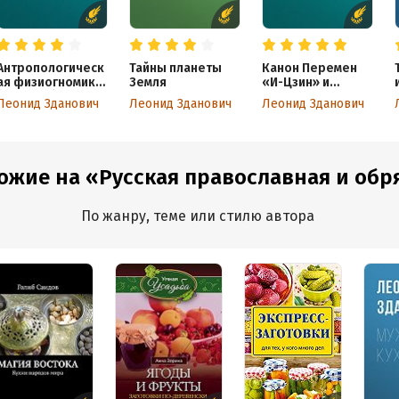
Антропологическ
Тайны планеты
Канон Перемен
ая физиогномика
Земля
«И-Цзин» и
(сборник)
практика
Леонид Зданович
Леонид Зданович
Леонид Зданович
индивидуального
гадания
ожие на «Русская православная и обря
По жанру, теме или стилю автора