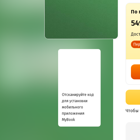
По 
54
Дост
Пер
Отсканируйте код
для установки
мобильного
Чтобы 
приложения
MyBook