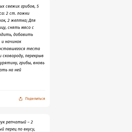
ых свежих грибов, 5
а: 2 ст. ложки
ок, 2 желтка; Для
цу, снять мясо с
ладить, добавить
 и начинок
 оставшегося теста
 сковороду, перекрыв
урятину, грибы, вновь
ать на ней
ть различными
и» (купола) сделать
усов. Когда корочка
 растереть с мукой 1
Поделиться
труйкой при
азной консистенции,
столовой ложкой
лук репчатый – 2
й перец по вкусу,