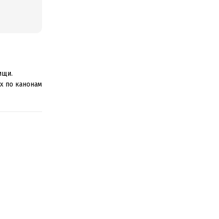
ищи.
х по канонам