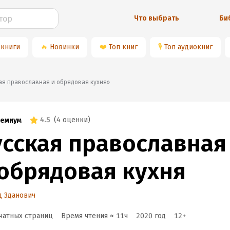
Что выбрать
Би
 книги
🔥
Новинки
❤️
Топ книг
🎙
Топ аудиокниг
сская православная и обрядовая кухня»
4.5
(
4 оценки
)
емиум
усская православная
 обрядовая кухня
 Зданович
чатных страниц
Время чтения ≈
11
ч
2020
год
12
+