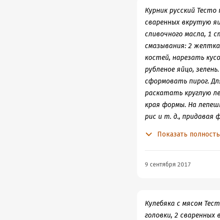
Курник русский Тесто 
сваренных вкрутую яиц
сливочного масла, 1 с
смазывания: 2 желтка
костей, нарезать кус
рубленое яйцо, зелен
сформовать пирог. Д
раскатать круглую ле
края формы. На лепешк
рис и т. д., придава
крестообразные надре
Показать полност
элементами из теста.
фигурное отверстие д
зарумянится, пирог г
9 сентября 2017
столовую ложку сливо
непрерывном помешива
снять с огня и при н
Кулебяка с мясом Тест
сливочного масла.
головки, 2 сваренных 