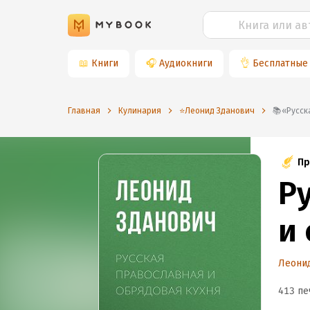
📖
Книги
🎧
Аудиокниги
👌
Бесплатные
Главная
Кулинария
⭐️Леонид Зданович
📚«Ру
Пр
Р
и
Леонид
413 пе