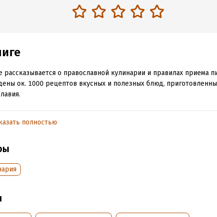
ниге
е рассказывается о православной кулинарии и правилах приема п
ены ок. 1000 рецептов вкусных и полезных блюд, приготовленны
лавия.
казать полностью
обная информация
:
744916
ISBN (EAN):
9785856891460
ры
дания:
2020
Время на чтение:
11
ч.
оступления:
27 марта 2024
нария
ы