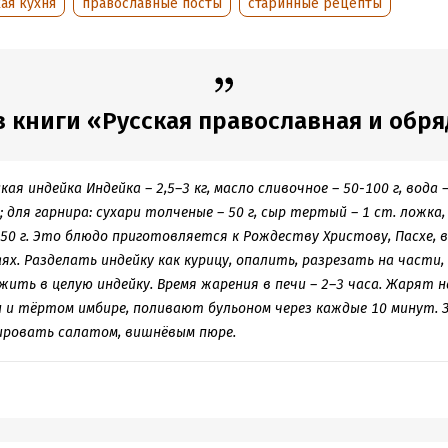
ая кухня
православные посты
старинные рецепты
 книги «Русская православная и обряд
я индейка Индейка – 2,5–3 кг, масло сливочное – 50-100 г, вода –
; для гарнира: сухари толченые – 50 г, сыр тертый – 1 ст. ложка
 50 г. Это блюдо приготовляется к Рождеству Христову, Пасхе, в
х. Разделать индейку как курицу, опалить, разрезать на части,
жить в целую индейку. Время жарения в печи – 2–3 часа. Жарят н
ы и тёртом имбире, поливают бульоном через каждые 10 минут.
нировать салатом, вишнёвым пюре.