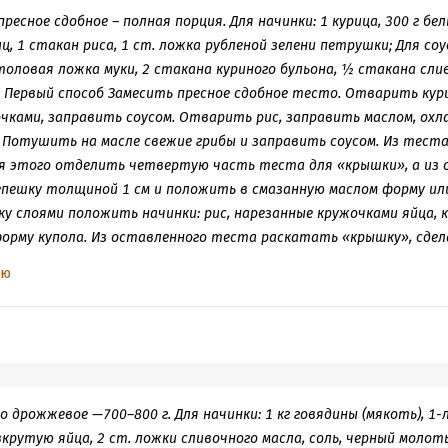
пресное сдобное – полная порция. Для начинки: 1 курица, 300 г бел
, 1 стакан риса, 1 ст. ложка рубленой зелени петрушки; Для соус
толовая ложка муки, 2 стакана куриного бульона, ½ стакана слив
 Первый способ Замесить пресное сдобное тесто. Отварить кури
очками, заправить соусом. Отварить рис, заправить маслом, ох
ь. Потушить на масле свежие грибы и заправить соусом. Из теста
ля этого отделить четвертую часть теста для «крышки», а из
пешку толщиной 1 см и положить в смазанную маслом форму или
у слоями положить начинки: рис, нарезанные кружочками яйца, к
я форму купола. Из оставленного теста раскатать «крышку», сдел
зы, чтобы ровнее легла, покрыть пирог, смазать яйцом, украси
ью
 Поверхность пирога еще раз смазать желтком. В центре «крышк
ля выхода пара при выпечке. Выпекать при температуре 220 град
отов. К курнику подают соус, для приготовления которого нужно
чного масла, разбавить горячим бульоном, вливая его тонкой с
нии, добавить сливки. Проварить смесь на пару до сметанообр
епрерывном помешивании заправить желтками, растертыми с 1 
о дрожжевое —700–800 г. Для начинки: 1 кг говядины (мякоть), 1-
вкрутую яйца, 2 ст. ложки сливочного масла, соль, черный молоты