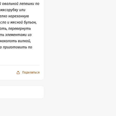
й овальной лепешки по
мясорубку или
мелко нарезанную
сло и мясной бульон,
ать, перевернуть
ить элементами из
наколоть вилкой,
но приготовить по
ки, используемые для
аботку. Кулебяки с
и прокладками или
Поделиться