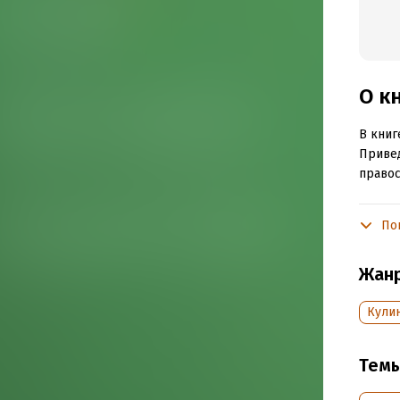
О к
В книг
Привед
правос
По
Подр
Объем
Жан
Год из
Дата п
Кули
Тем