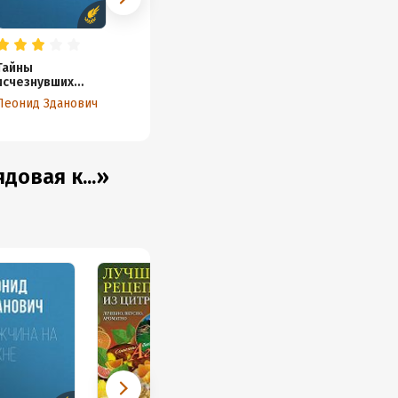
Тайны
исчезнувших
цивилизаций
Леонид Зданович
довая к...»