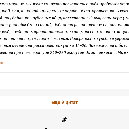
 смазывания: 1–2 желтка. Тесто раскатать в виде продолговато
ной 1 см, шириной 18–20 см. Отварить мясо, пропустить через 
дить, добавить рубленые яйца, пассерованный лук, соль, перец, 
ачинку, чтобы была сочной, добавить растопленное сливочное ма
оркой, соединить противоположные концы теста, плотно защип
 на противень, смазанный маслом. Поверхность кулебяки украс
плом месте для расстойки минут на 15–20. Поверхность и бока 
пекать при температуре 210–220 градусов до готовности. Мож
улебяки с любыми другими начинками. Важно помнить, что начин
ью
ть предельно готовыми, прошедшими достаточную тепловую обр
чинками обычно переслаивают тонкими выпеченными тестовым
яку к крепкому мясному бульону, чаю или как закуску.
Еще 9 цитат