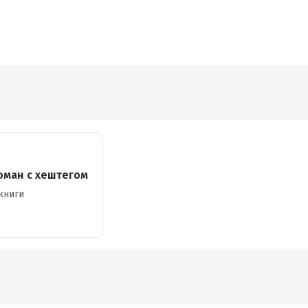
оман с хештегом
книги