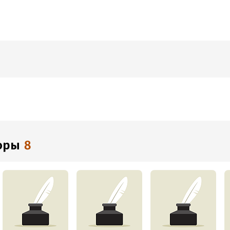
торы
8