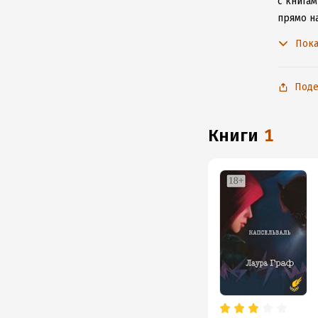
с книгам
прямо н
произве
Пока
Поде
книги
1