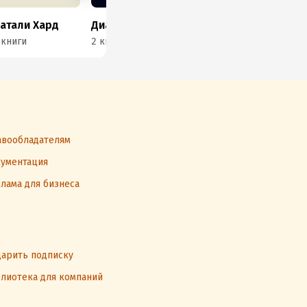
атали Хард
Диана Никсон
Лидия Беттакки
 книги
2 книги
6 книг
1 к
вообладателям
ументация
лама для бизнеса
арить подписку
лиотека для компаний