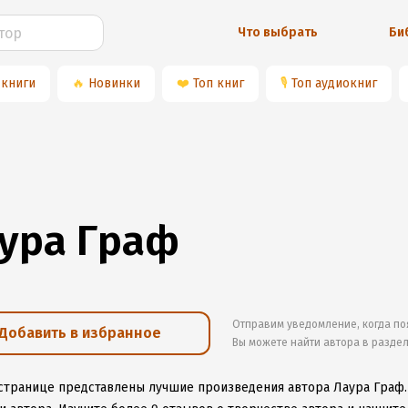
Что выбрать
Би
 книги
🔥
Новинки
❤️
Топ книг
🎙
Топ аудиокниг
ура Граф
Отправим уведомление, когда по
Добавить в избранное
Вы можете найти автора в разде
 странице представлены лучшие произведения автора Лаура Граф