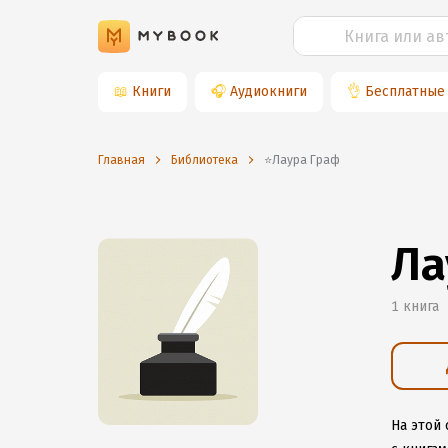
📖
Книги
🎧
Аудиокниги
👌
Бесплатные
Главная
Библиотека
⭐️Лаура Граф
Ла
1 книга
На этой