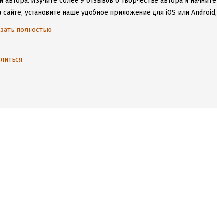
и автора.
Изучите более 9 отзывов о творчестве автора и начните
а сайте, установите наше удобное приложение для iOS или Android
дениями даже без подключения к интернету.
зать полностью
литься