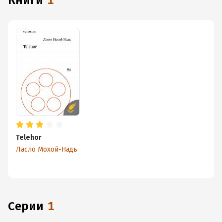
книги
1
Telehor
Ласло Мохой-Надь
Серии
1