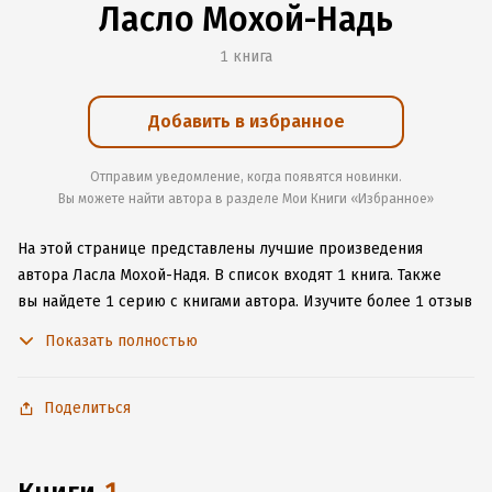
Ласло Мохой-Надь
1 книга
Добавить в избранное
Отправим уведомление, когда появятся новинки.
Вы можете найти автора в разделе Мои Книги «Избранное»
На этой странице представлены лучшие произведения
автора Ласла Мохой-Надя.
В список входят 1 книга.
Также
вы найдете 1 серию с книгами автора.
Изучите более 1 отзыв
о творчестве автора и начните читать или слушать книги
Показать полностью
Ласла Мохой-Надя онлайн прямо на сайте, установите наше
удобное приложение для iOS или Android, чтобы
не расставаться с любимыми произведениями даже без
Поделиться
подключения к интернету.