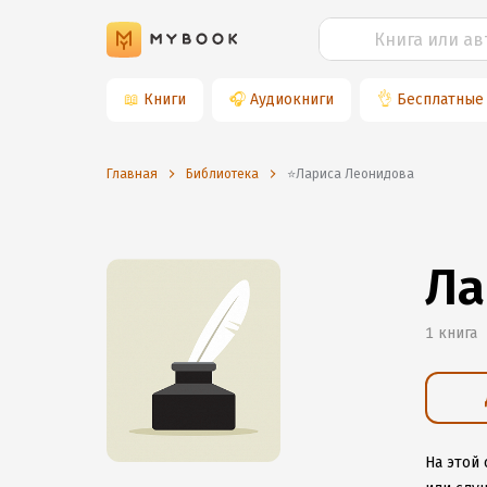
📖
Книги
🎧
Аудиокниги
👌
Бесплатные
Главная
Библиотека
⭐️Лариса Леонидова
Ла
1 книга
На этой