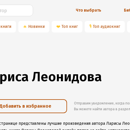
Что выбрать
Би
 книги
🔥
Новинки
❤️
Топ книг
🎙
Топ аудиокниг
риса Леонидова
Отправим уведомление, когда по
Добавить в избранное
Вы можете найти автора в разде
 странице представлены лучшие произведения автора Ларисы Ле