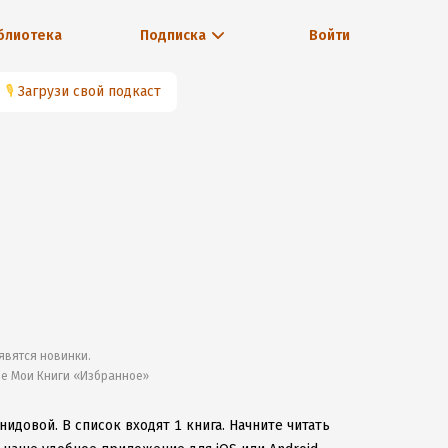
блиотека
Подписка
Войти
🎙
Загрузи свой подкаст
явятся новинки.
ле Мои Книги «Избранное»
онидовой.
В список входят 1 книга.
Начните читать