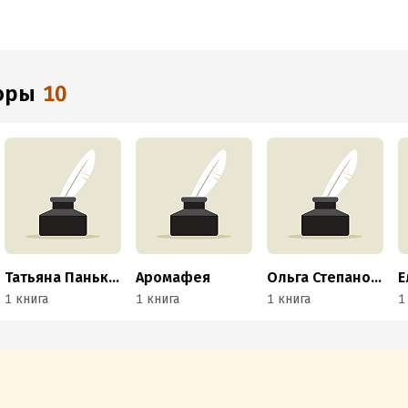
торы
10
Татьяна Панькова
Аромафея
Ольга Степанова
1 книга
1 книга
1 книга
1