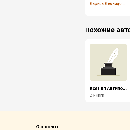
выкроек платьев
Лариса Леонидова
Похожие ав
Ксения Антипова
2 книги
О проекте