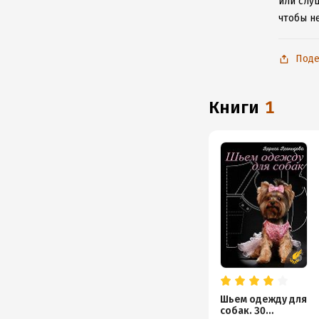
или слу
чтобы н
Поде
книги
1
Шьем одежду для
собак. 30