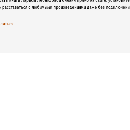
шать книги Ларисы Леонидовой онлайн прямо на сайте, установите
е расставаться с любимыми произведениями даже без подключения
литься