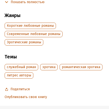
Показать полностью
Подробная информация
Жанры
Дата написания:
27 сентября 2020
Объем:
80379
Короткие любовные романы
Год издания:
2020
Современные любовные романы
Дата поступления:
2 ноября 2020
Время на чтение:
2
ч.
Эротические романы
Темы
служебный роман
эротика
романтическая эротика
литрес авторы
Поделиться
Опубликовать свою книгу