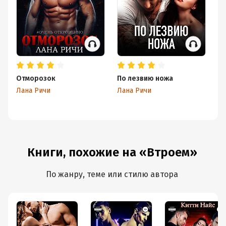
Отморозок
По лезвию ножа
Их
Лана Ричи
Лана Ричи
Ла
Книги, похожие на «Втроем»
По жанру, теме или стилю автора