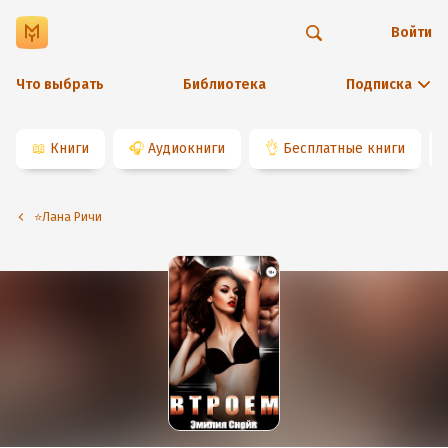
Войти
Что выбрать
Библиотека
Подписка
📖
Книги
🎧
Аудиокниги
👌
Бесплатные книги
⭐️Лана Ричи