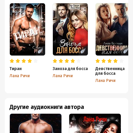
Тиран
Заноза для босса
Девственница
для босса
Лана Ричи
Лана Ричи
Лана Ричи
Другие аудиокниги автора