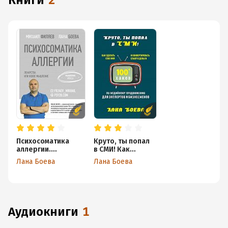
книги
2
Психосоматика
Круто, ты попал
аллергии.
в СМИ! Как
Лекарства или
сделать себе имя
Лана Боева
Лана Боева
новое мышление
и
конвертировать
славу в деньги.
100 + хаков по
медийному
продвижению
аудиокниги
1
для экспертов и
бизнесменов