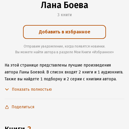
Лана Боева
3 книги
Добавить в избранное
Отправим уведомление, когда появятся новинки.
Вы можете найти автора в разделе Мои Книги «Избранное»
На этой странице представлены лучшие произведения
автора Ланы Боевой.
В список входят 2 книги и 1 аудиокнига.
Также вы найдете 1 подборку и 2 серии с книгами автора.
Изучите более 21 отзыв о творчестве автора и начните
Показать полностью
читать или слушать книги Ланы Боевой онлайн прямо
на сайте, установите наше удобное приложение для iOS или
Android, чтобы не расставаться с любимыми произведениями
Поделиться
даже без подключения к интернету.