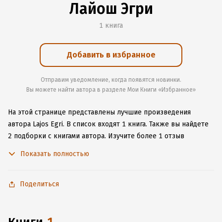
Лайош Эгри
1 книга
Добавить в избранное
Отправим уведомление, когда появятся новинки.
Вы можете найти автора в разделе Мои Книги «Избранное»
На этой странице представлены лучшие произведения
автора Lajos Egri.
В список входят 1 книга.
Также вы найдете
2 подборки с книгами автора.
Изучите более 1 отзыв
о творчестве автора и начните читать или слушать книги
Показать полностью
Lajos Egri онлайн прямо на сайте, установите наше удобное
приложение для iOS или Android, чтобы не расставаться
с любимыми произведениями даже без подключения
Поделиться
к интернету.