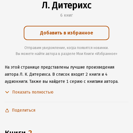
Л. Дитерихс
6 книг
Добавить в избранное
Отправим уведомление, когда появятся новинки.
Вы можете найти автора в разделе Мои Книги «Избранное»
На этой странице представлены лучшие произведения
автора Л. К. Дитерихса.
В список входят 2 книги и 4
аудиокниги.
Также вы найдете 1 серию с книгами автора.
Начните читать или слушать книги Л. К. Дитерихса онлайн
Показать полностью
прямо на сайте, установите наше удобное приложение для
iOS или Android, чтобы не расставаться с любимыми
произведениями даже без подключения к интернету.
Поделиться