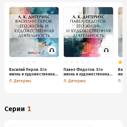
Василий Перов. Его
Павел Федотов. Его
Васи
жизнь и художественная
жизнь и художественная
жизн
деятельность
деятельность
дея
Л. Дитерихс
Л. Дитерихс
Л. Д
Серии
1