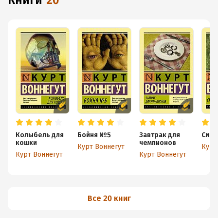
книги
20
Колыбель для
Бойня №5
Завтрак для
Синя
кошки
чемпионов
Курт Воннегут
Курт
Курт Воннегут
Курт Воннегут
Все 20 книг