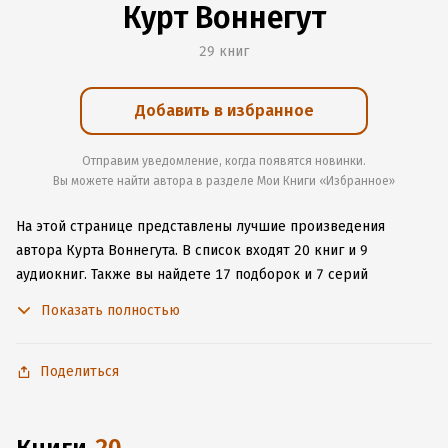
Курт Воннегут
29 книг
Добавить в избранное
Отправим уведомление, когда появятся новинки.
Вы можете найти автора в разделе Мои Книги «Избранное»
На этой странице представлены лучшие произведения
автора Курта Воннегута.
В список входят 20 книг и 9
аудиокниг.
Также вы найдете 17 подборок и 7 серий
с книгами автора.
Изучите более 135 отзывов о творчестве
Показать полностью
автора и начните читать или слушать книги Курта Воннегута
онлайн прямо на сайте, установите наше удобное
приложение для iOS или Android, чтобы не расставаться
Поделиться
с любимыми произведениями даже без подключения
к интернету.