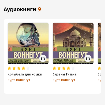
аудиокниги
9
Колыбель для кошки
Сирены Титана
Бой
Курт Воннегут
Курт Воннегут
Курт