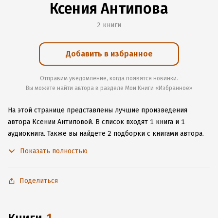
Ксения Антипова
2 книги
Добавить в избранное
Отправим уведомление, когда появятся новинки.
Вы можете найти автора в разделе Мои Книги «Избранное»
На этой странице представлены лучшие произведения
автора Ксении Антиповой.
В список входят 1 книга и 1
аудиокнига.
Также вы найдете 2 подборки с книгами автора.
Изучите более 1 отзыв о творчестве автора и начните читать
Показать полностью
или слушать книги Ксении Антиповой онлайн прямо на сайте,
установите наше удобное приложение для iOS или Android,
чтобы не расставаться с любимыми произведениями даже
Поделиться
без подключения к интернету.