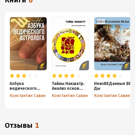
книги
6
Азбука
Тайны Накшатр.
НеизВЕДанные ВЕ
ведического
Анализ основ
Ды
астролога
Джйотиша
Константин Савин
Константин Савин
Константин Савин
Отзывы
1