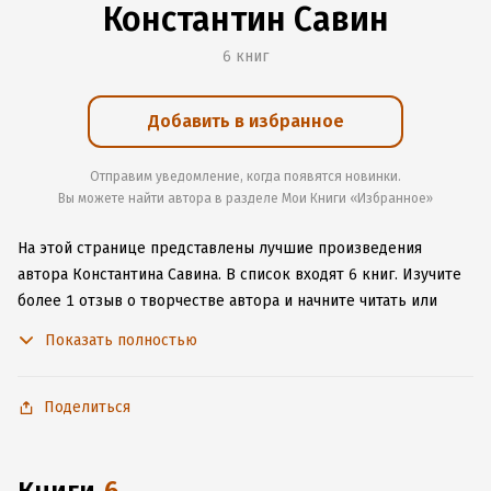
Константин Савин
6 книг
Добавить в избранное
Отправим уведомление, когда появятся новинки.
Вы можете найти автора в разделе Мои Книги «Избранное»
На этой странице представлены лучшие произведения
автора Константина Савина.
В список входят 6 книг.
Изучите
более 1 отзыв о творчестве автора и начните читать или
слушать книги Константина Савина онлайн прямо на сайте,
Показать полностью
установите наше удобное приложение для iOS или Android,
чтобы не расставаться с любимыми произведениями даже
без подключения к интернету.
Поделиться