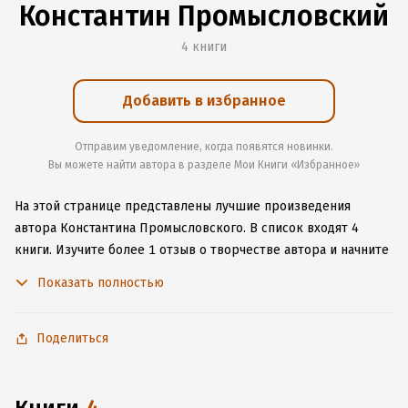
Константин Промысловский
4 книги
Добавить в избранное
Отправим уведомление, когда появятся новинки.
Вы можете найти автора в разделе Мои Книги «Избранное»
На этой странице представлены лучшие произведения
автора Константина Промысловского.
В список входят 4
книги.
Изучите более 1 отзыв о творчестве автора и начните
читать или слушать книги Константина Промысловского
Показать полностью
онлайн прямо на сайте, установите наше удобное
приложение для iOS или Android, чтобы не расставаться
с любимыми произведениями даже без подключения
Поделиться
к интернету.