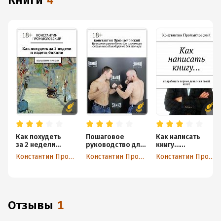
книги
4
Как похудеть
Пошаговое
Как написать
за 2 недели
руководство для
книгу…
и надеть бикини.
изучающих
и заработать
Константин Промысловский
Константин Промысловский
Константин Промысловский
Волшебная
смешанные
первые деньги
пилюля
единоборства
на своей книге
без тренера
Отзывы
1