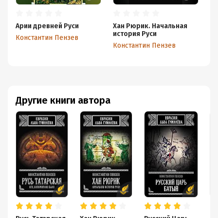
Арии древней Руси
Хан Рюрик. Начальная
Ру
история Руси
Константин Пензев
Ко
Константин Пензев
Другие книги автора