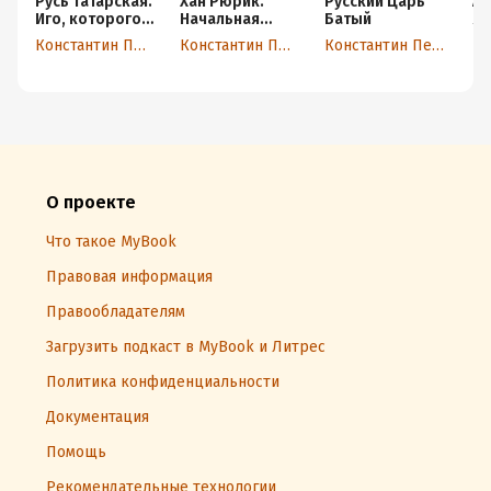
Русь Татарская.
Хан Рюрик.
Русский Царь
Ал
Иго, которого
Начальная
Батый
я 
не было
история Руси
Ро
Константин Пензев
Константин Пензев
Константин Пензев
Ми
Ло
Ми
За
О проекте
Что такое MyBook
Правовая информация
Правообладателям
Загрузить подкаст в MyBook и Литрес
Политика конфиденциальности
Документация
Помощь
Рекомендательные технологии