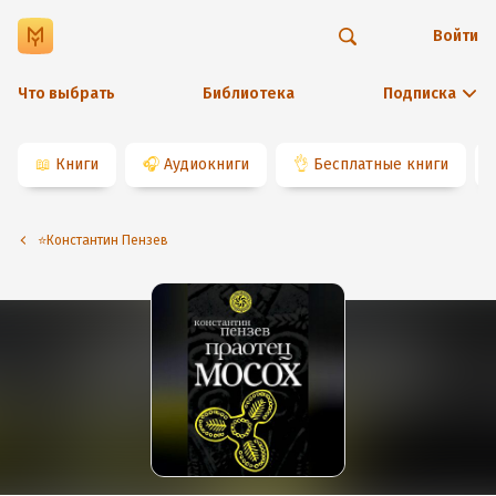
Войти
Что выбрать
Библиотека
Подписка
📖
Книги
🎧
Аудиокниги
👌
Бесплатные книги
⭐️Константин Пензев