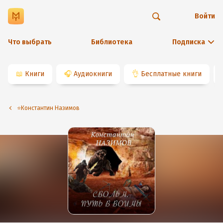
Войти
Что выбрать
Библиотека
Подписка
📖
Книги
🎧
Аудиокниги
👌
Бесплатные книги
⭐️Константин Назимов