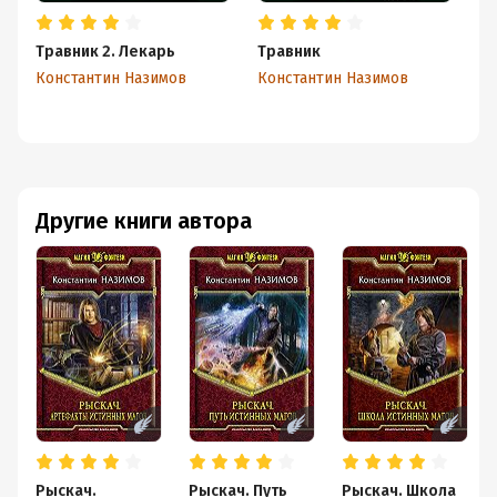
Травник 2. Лекарь
Травник
Кн
Константин Назимов
Константин Назимов
Ко
Другие книги автора
Рыскач.
Рыскач. Путь
Рыскач. Школа