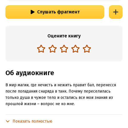
Слушать фрагмент
Оцените книгу
Об аудиокниге
В мир магии, где нечисть и нежить правит бал, перенесся
после попадания снаряда в танк. Почему переселилась
только душа в чужое тело и остались все мои знания из
прошлой жизни – вопрос не ко мне.
В новом мире с младенческих лет вёл себя не как
сверстники, пытаясь постичь знания и запомнить руны. Да и
Показать полностью
само появление на свет произошло неординарно. Однако,