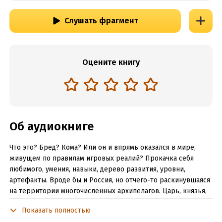
Слушать фрагмент
Оцените книгу
Об аудиокниге
Что это? Бред? Кома? Или он и впрямь оказался в мире,
живущем по правилам игровых реалий? Прокачка себя
любимого, умения, навыки, дерево развития, уровни,
артефакты. Вроде бы и Россия, но отчего-то раскинувшаяся
на территории многочисленных архипелагов. Царь, князья,
бояре, дружины, пароходы, пираты… Поверить в
Показать полностью
окружающую реальность трудно. Однако, бред это или нет,