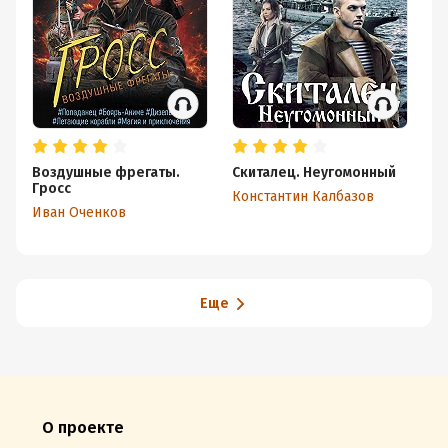
Воздушные фрегаты.
Скиталец. Неугомонный
Ск
Гросс
Константин Калбазов
Ко
Иван Оченков
Еще
О проекте