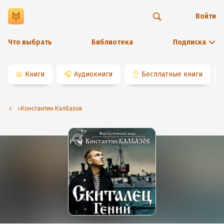
Войти
Что выбрать
Библиотека
Подписка
📖
Книги
🎧
Аудиокниги
👌
Бесплатные книги
⭐️Константин Калбазов