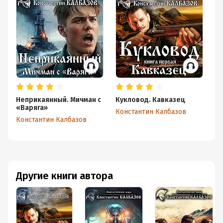
Неприкаянный. Мичман с
Кукловод. Кавказец
Ше
«Варяга»
Константин Калбазов
Ко
Константин Калбазов
Другие книги автора