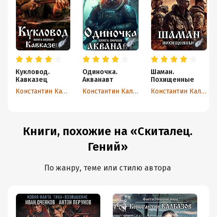
Кукловод.
Одиночка.
Шаман.
Кавказец
Акванавт
Похищенные
Константин Калбазов
Константин Калбазов
Константин Калбазов
Книги, похожие на «Скиталец.
Гений»
По жанру, теме или стилю автора