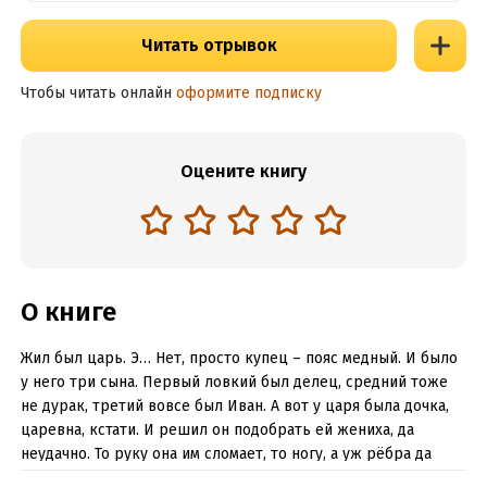
Читать отрывок
Чтобы читать онлайн
оформите подписку
Оцените книгу
О книге
Жил был царь. Э… Нет, просто купец – пояс медный. И было
у него три сына. Первый ловкий был делец, средний тоже
не дурак, третий вовсе был Иван. А вот у царя была дочка,
царевна, кстати. И решил он подобрать ей жениха, да
неудачно. То руку она им сломает, то ногу, а уж рёбра да
пальцы всякие и не считали. Но дала царица-мать совет