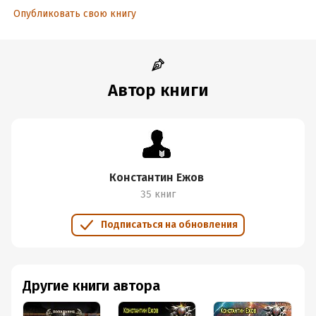
Дата поступления:
25 июня 2021
Опубликовать свою книгу
ISBN (EAN):
9785171344986
Время на чтение:
7
ч.
Автор книги
Константин Ежов
35 книг
Подписаться на обновления
Другие книги автора