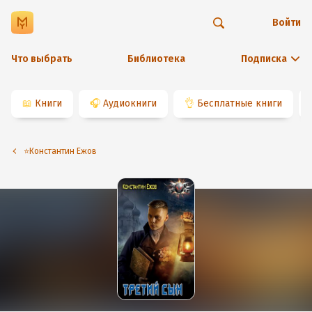
Войти
Что выбрать
Библиотека
Подписка
📖
Книги
🎧
Аудиокниги
👌
Бесплатные книги
⭐️Константин Ежов