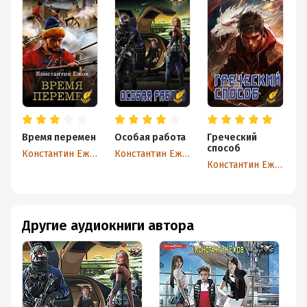
Время перемен
Особая работа
Греческий
Т
способ
п
Константин Ежов
Константин Ежов
Константин Ежов
Другие аудиокниги автора