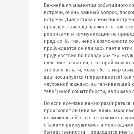
Важнейшим моментом событийного со
встречи, очень важный вопрос, поско
встречи. Диалектика со-бытия встреч
происшествие еще должно состояться
репликами и коммуникации не приведу
пред-со-бытия, некой возможности со
пробуждается он или засыпает в эти
предчувствие по поводу «быть», «сущ
пластике сознания, с которой можно 
это поле, кстати, может быть мертвым
диагносцируется (переживается) как м
«духовной жажды», выталкивающей ко 
теле?) иной событийности, например 
Но если все-таки важно разбираться, 
происходит ли (или мы лишь находимс
возможностей, что что-то может случит
с какими движущимися и меняющимис
бытийственности – приходится иметь д