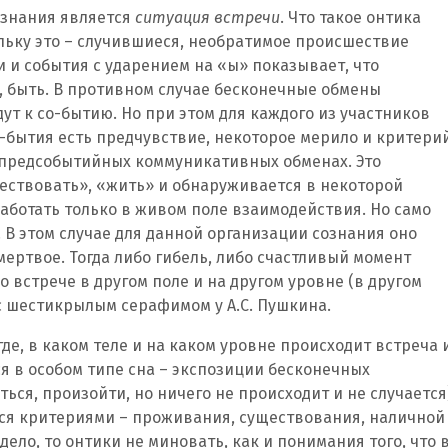
знания является
ситуация встречи
. Что такое онтика
льку это – случившиеся, необратимое происшествие
и и события с ударением на «ы» показывает, что
, быть. В противном случае бесконечные обмены
т к со-бытию. Но при этом для каждого из участников
-бытия есть предчувствие, некоторое мерило и критерий
х предсобытийных коммуникативных обменах. Это
ествовать», «жить» и обнаруживается в некоторой
работать только в живом поле взаимодействия. Но само
. В этом случае для данной организации сознания оно
ертвое. Тогда либо гибель, либо счастливый момент
встрече в другом поле и на другом уровне (в другом
с шестикрылым серафимом у А.С. Пушкина.
где, в каком теле и на каком уровне происходит встреча 
я в особом типе сна – экспозиции бесконечных
ься, произойти, но ничего не происходит и не случается)
я критериями – проживания, существования, наличной
ело, то онтики не миновать, как и понимания того, что 