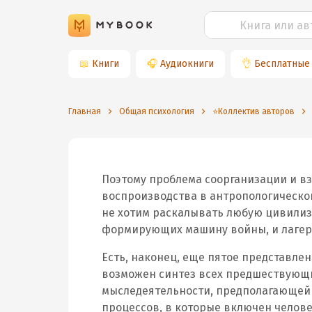
📖
Книги
🎧
Аудиокниги
👌
Бесплатные
Главная
Общая психология
⭐️Коллектив авторов
Поэтому проблема соорганизации и в
воспроизводства в антропологической
не хотим раскалывать любую цивилиза
формирующих машину войны, и лагерь
Есть, наконец, еще пятое представле
возможен синтез всех предшествующи
мыследеятельности, предполагающей
процессов, в которые включен человек