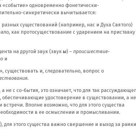
а «событие» одновременно фонетически-
лительно-синкретически вычитывается:
 разных существований (например, нас и Духа Святого)
ало, как протосуществование с ударением на приставку
цента на другой звук (звук
ы
) –
происшествие-
го
и
, существовать и, следовательно, вопрос о
ествования.
 а не с со-бытия, это означает, что для так рассуждающе
 обеспечивающие удостоверение в существовании, а не
встречи. Вполне возможно, что для этого существа
необходимости в ее осмыслении и промысливании.
t), для этого существа важно свершение и выход за рамк