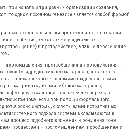
быть три начала и три разных организации сознания,
ком-то одном исходном генезисе является слабой формо
 разных антропологически организованных сознаний
тия и с соб
ы
тия, за которыми угадываются
протообщение) и протодействие, а также пересечение
гом.
и – протомышления, протообщения и протодействия –
х токов («гидродинамики») материала, на которых
сов. Понимание того, что помимо выделения самих
о рассматривать динамику (токи) материала,
я фактуру этих процессов, означает переход от
ультисистемному. Если при помощи формального
ернетические системы, скелеты административных
мультисистемного подхода системы вкладываются в
 сам процесс подобного вложения и рождения тоже
с тремя процессами – протомышлением, прообщением и