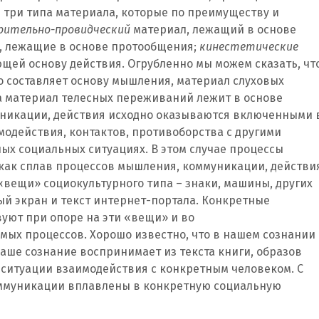
 три типа материала, которые по преимуществу и
рительно-провидческий
материал, лежащий в основе
, лежащие в основе протообщения;
кинестетические
щей основу действия. Огрубленно мы можем сказать, чт
о составляет основу мышления, материал слуховых
а материал телесных переживаний лежит в основе
никации, действия исходно оказываются включенными 
действия, контактов, противоборства с другими
ых социальных ситуациях. В этом случае процессы
как сплав процессов мышления, коммуникации, действи
вещи» социокультурного типа – знаки, машины, других
ый экран и текст интернет-портала. Конкретные
уют при опоре на эти «вещи» и во
мых процессов. Хорошо известно, что в нашем сознании
наше сознание воспринимает из текста книги, образов
 ситуации взаимодействия с конкретным человеком. С
оммуникации вплавлены в конкретную социальную