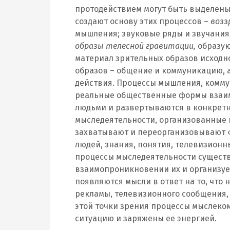
протодействием могут быть выделены
создают основу этих процессов –
возз
мышления; звуковые ряды и звучания
образы телесной гравитации,
образую
материал зрительных образов исходн
образов – общение и коммуникацию, 
действия. Процессы мышления, комму
реальные общественные формы взаимо
людьми и развертываются в конкретн
мыследеятельности, организованные 
захватывают и переорганизовывают «
людей, знания, понятия, телевизионн
процессы мыследеятельности существ
взаимопроникновении их и организуе
появляются мысли в ответ на то, что 
рекламы, телевизионного сообщения,
этой точки зрения процессы мыслек
ситуацию и заряжены ее энергией.