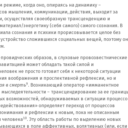
м режиме, когда оно, опираясь на динамику –
сов мышления, коммуникации, действия, выходит за
и, осуществляя своеобразную трансценденцию и
материал/энергетику (себя самого) самого сознания. В
иала сознания и психики прорисовывается целое без
устройство сложившихся социальных вещей, поэтому он
м.
-провидческих образов, в слуховые провозвестнические
равитацией может обладать такой силой и
человек не просто готовит себя к некоторой ситуации
ения воображения и проспективной рефлексии, но и
9
ая в смерть
. Возникающий оператор «имманентное
 мыследеятельности – трансцендирование за ее границ
ных возможностей, обнаруживаемых в ситуации процессо
едействования» определяет переход от процессов
понимания и рефлексии к новым, пока не описанным
10
и человека
. Эту область работы по выделению новых
ывающихся в поле аффективных, волятивных (или, если