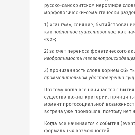
русско-санскритском иероглифе слов
морфологически-семантически разде
1) «сангам», слияние, бытийствование
как
подлинное существование,
как нач
«со»;
2) за счет переноса фонетического ак
необратимость телеснопроисходяще
3) пронизанность слова корнем «быть»
промыслительном удостоверении сущ
Поэтому когда все начинается с бытия,
существа важны критерии, принципы,
момент протосоциальной возможности 
встреча уже произошла, поэтому нет 
Когда все начинается с события (even
формальных возможностей.