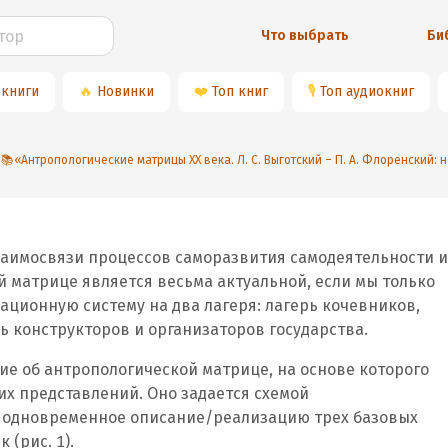
Что выбрать
Би
 книги
🔥
Новинки
❤️
Топ книг
🎙
Топ аудиокниг
📚«Антропологические матрицы XX века. Л. С. Выготский – П. А. Флоренский:
заимосвязи процессов саморазвития самодеятельности и
 матрице является весьма актуальной, если мы только
ционную систему на два лагеря: лагерь кочевников,
 конструкторов и организаторов государства.
ние об антропологической матрице, на основе которого
х представлений. Оно задается схемой
 одновременное описание/реализацию трех базовых
 (рис. 1).