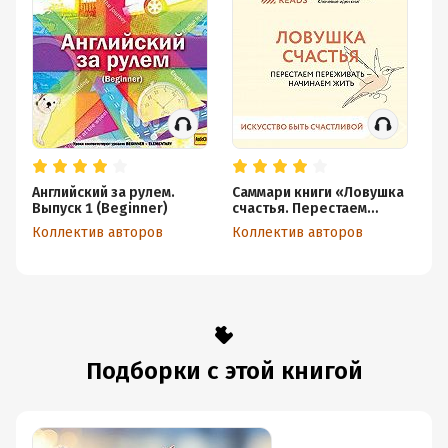
Английский за рулем.
Саммари книги «Ловушка
Са
Выпуск 1 (Beginner)
счастья. Перестаем
от
переживать – начинаем
Коллектив авторов
Коллектив авторов
Ко
жить»
Подборки с этой книгой