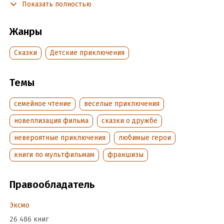
Показать полностью
дома появляется таинственный тортоежка и пропадают
блестящие вещи… Такая вот интересная жизнь у сыщиков!
Жанры
Сказки
Детские приключения
Присоединяйтесь к маленьким детективам и читайте
увлекательные истории из жизни озорных трёх котов! Миу-
миу-миу!
Темы
семейное чтение
веселые приключения
Подробная информация
новеллизация фильма
сказки о дружбе
Дата написания:
1 января 2025
Объем:
40724
невероятные приключения
любимые герои
Год издания:
2025
книги по мультфильмам
франшизы
Дата поступления:
3 февраля 2025
ISBN (EAN):
9785042185045
Правообладатель
Время на чтение:
1
ч.
Эксмо
26 486 книг