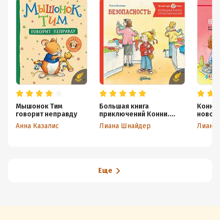
Мышонок Тим
Большая книга
Конни 
говорит неправду
приключений Конни.
новог
Безопасность
Анна Казалис
Лиана Шнайдер
Лиана
Еще