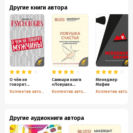
Другие книги автора
О чём не
Саммари книги
Менеджер
говорят
«Ловушка
Мафии
мужчины, или
счастья.
Коллектив авторов
Коллектив авторов
Коллектив авторов
Что мужчины
Перестаем
хотят от
переживать –
отношений на
начинаем жить»
самом деле
Другие аудиокниги автора