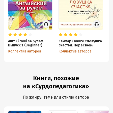
Английский за рулем.
Саммари книги «Ловушка
Ис
Выпуск 1 (Beginner)
счастья. Перестаем
н
переживать – начинаем
Коллектив авторов
Коллектив авторов
Ко
жить»
Книги, похожие
на «Сурдопедагогика»
По жанру, теме или стилю автора