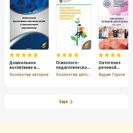
Дошкольное
Психолого-
Онтогенез
воспитание и
педагогическое
речевой
обучение детей с
сопровождение
деятельности.
Коллектив авторов
Коллектив авторов
Вадим Глухов
комплексными
одаренных
Курс лекций
нарушениями
учащихся
Еще