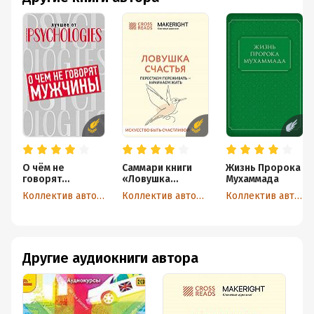
О чём не
Саммари книги
Жизнь Пророка
говорят
«Ловушка
Мухаммада
мужчины, или
счастья.
Коллектив авторов
Коллектив авторов
Коллектив авторов
Что мужчины
Перестаем
хотят от
переживать –
отношений на
начинаем жить»
самом деле
Другие аудиокниги автора