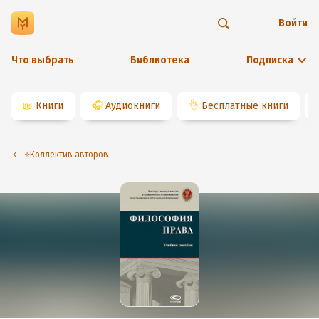
Войти
Что выбрать
Библиотека
Подписка
📖
Книги
🎧
Аудиокниги
👌
Бесплатные книги
⭐️Коллектив авторов