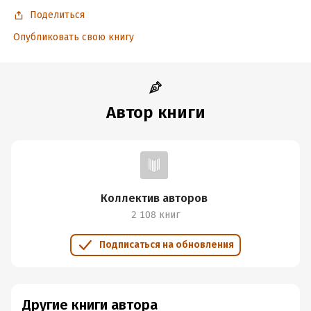
Год издания:
2019
Поделиться
Дата поступления:
4 февраля 2019
Опубликовать свою книгу
ISBN (EAN):
9785990963634
Время на чтение:
7
ч.
Автор книги
Коллектив авторов
2 108 книг
Подписаться на обновления
Другие книги автора