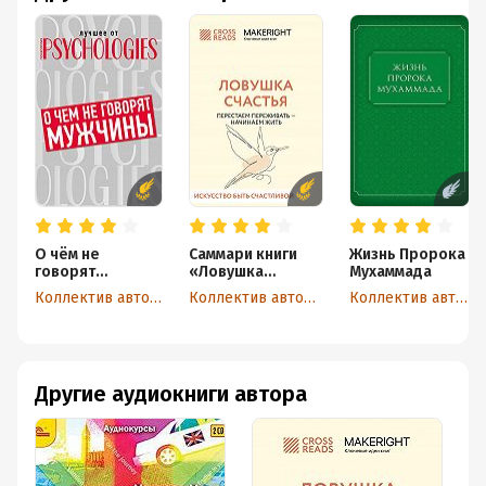
О чём не
Саммари книги
Жизнь Пророка
говорят
«Ловушка
Мухаммада
мужчины, или
счастья.
Коллектив авторов
Коллектив авторов
Коллектив авторов
Что мужчины
Перестаем
хотят от
переживать –
отношений на
начинаем жить»
самом деле
Другие аудиокниги автора