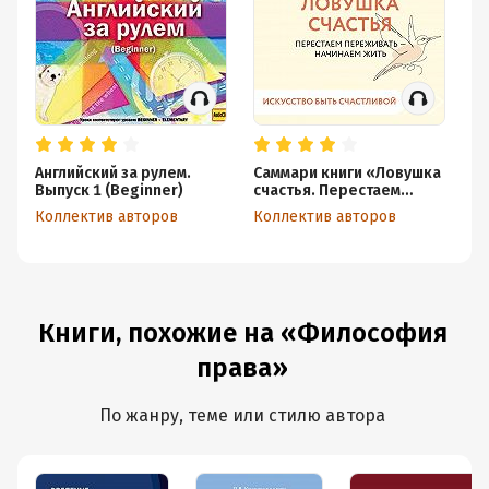
Английский за рулем.
Саммари книги «Ловушка
Са
Выпуск 1 (Beginner)
счастья. Перестаем
от
переживать – начинаем
Коллектив авторов
Коллектив авторов
Ко
жить»
Книги, похожие на «Философия
права»
По жанру, теме или стилю автора