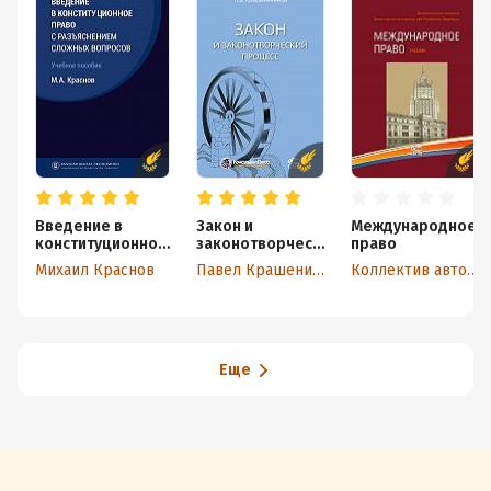
Введение в
Закон и
Международное
конституционное
законотворческ
право
право с
ий процесс
Михаил Краснов
Павел Крашенинников
Коллектив авторов
разъяснением
сложных
вопросов
Еще