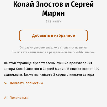
Колай Злостов и Сергей
Мирин
192 книги
Добавить в избранное
Отправим уведомление, когда появятся новинки.
Вы можете найти автора в разделе Мои Книги «Избранное»
На этой странице представлены лучшие произведения
автора Колай Злостов и Сергей Мирин.
В список входят 192
аудиокниги.
Также вы найдете 2 серии с книгами автора.
Начните читать или слушать книги Колай Злостов и Сергей
Показать полностью
Мирин онлайн прямо на сайте, установите наше удобное
приложение для iOS или Android, чтобы не расставаться
с любимыми произведениями даже без подключения
Поделиться
к интернету.