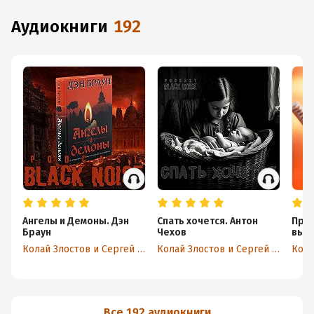
аудиокниги
192
Ангелы и Демоны. Дэн
Спать хочется. Антон
Приз
Браун
Чехов
вып
Колай Злостов и Сергей Мирин
Колай Злостов и Сергей Мирин
Все 192 аудиокниги