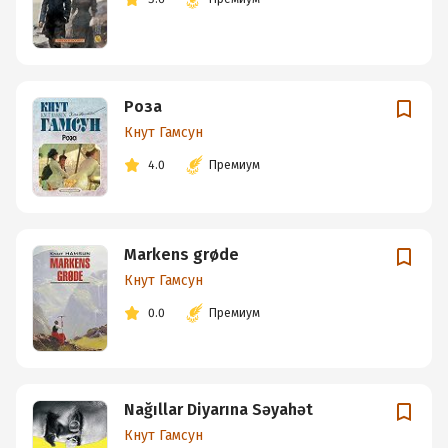
Роза
Кнут Гамсун
4.0
Премиум
Markens grøde
Кнут Гамсун
0.0
Премиум
Nağıllar Diyarına Səyahət
Кнут Гамсун