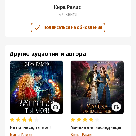
Кира Рамис
44 книги
Подписаться на обновления
Другие аудиокниги автора
Не прячься, ты моя!
Мачеха для наследницы
Та
п
Кира Рамис
Кира Рамис