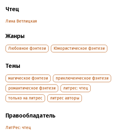
Чтец
Подробная информация
Лина Ветлицкая
Дата написания:
12 февраля 2022
Год издания:
2023
Жанры
Дата поступления:
15 января 2023
Любовное фэнтези
Юмористическое фэнтези
Темы
магическое фэнтези
приключенческое фэнтези
романтическое фэнтези
литрес: чтец
только на литрес
литрес авторы
Правообладатель
ЛитРес: чтец