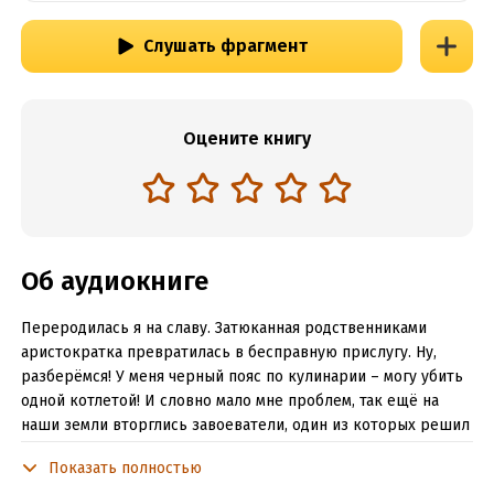
Слушать фрагмент
Оцените книгу
Об аудиокниге
Переродилась я на славу. Затюканная родственниками
аристократка превратилась в бесправную прислугу. Ну,
разберёмся! У меня черный пояс по кулинарии – могу убить
одной котлетой! И словно мало мне проблем, так ещё на
наши земли вторглись завоеватели, один из которых решил
жениться на хозяйке замка. А кто у нас настоящая хозяйка?
Показать полностью
Правильно – я!