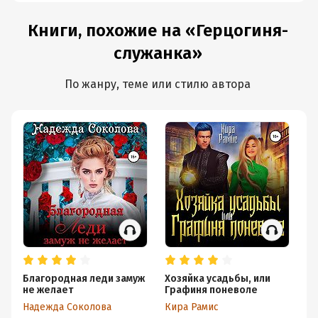
Книги, похожие на «Герцогиня-
служанка»
По жанру, теме или стилю автора
Благородная леди замуж
Хозяйка усадьбы, или
Же
не желает
Графиня поневоле
Не
Надежда Соколова
Кира Рамис
Га