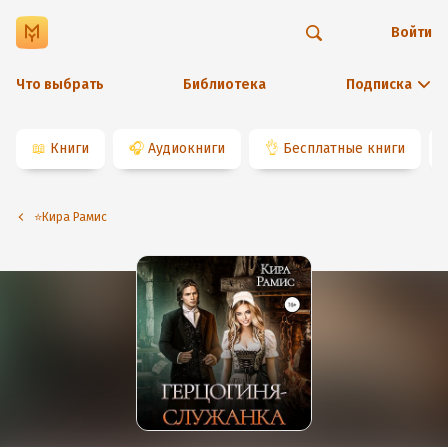
Войти
Что выбрать
Библиотека
Подписка
📖
Книги
🎧
Аудиокниги
👌
Бесплатные книги
⭐️Кира Рамис