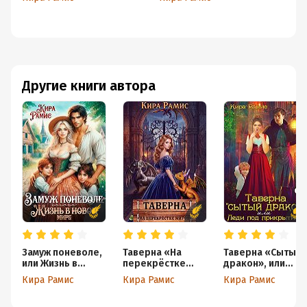
Ки
Другие книги автора
Замуж поневоле,
Таверна «На
Таверна «Сытый
или Жизнь в
перекрёстке
дракон», или
новом мире
миров»
Леди под
Кира Рамис
Кира Рамис
Кира Рамис
прикрытием