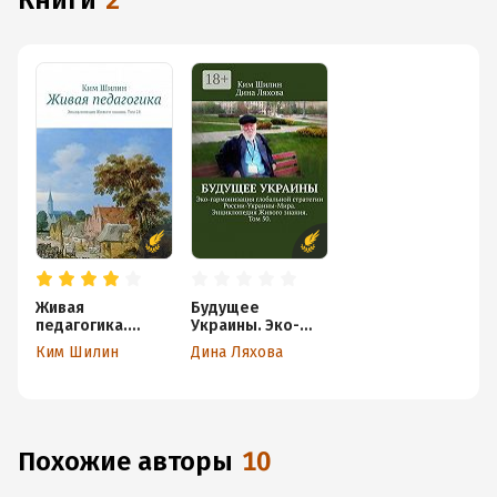
книги
2
Живая
Будущее
педагогика.
Украины. Эко-
Энциклопедия
гармонизация
Ким Шилин
Дина Ляхова
Живого знания.
глобальной
Том 28
стратегии
России-Украины-
Мира.
Энциклопедия
Живого знания.
Похожие авторы
10
Том 50.