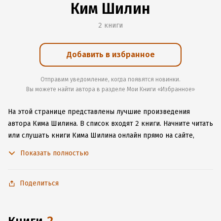
Ким Шилин
2 книги
Добавить в избранное
Отправим уведомление, когда появятся новинки.
Вы можете найти автора в разделе Мои Книги «Избранное»
На этой странице представлены лучшие произведения
автора Кима Шилина.
В список входят 2 книги.
Начните читать
или слушать книги Кима Шилина онлайн прямо на сайте,
установите наше удобное приложение для iOS или Android,
Показать полностью
чтобы не расставаться с любимыми произведениями даже
без подключения к интернету.
Поделиться