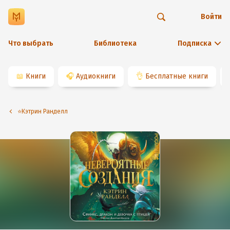
Войти
Что выбрать
Библиотека
Подписка
📖
Книги
🎧
Аудиокниги
👌
Бесплатные книги
⭐️Кэтрин Ранделл