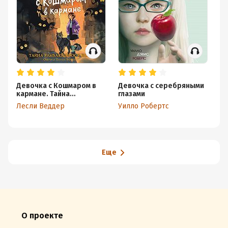
Девочка с Кошмаром в
Девочка с серебряными
П
кармане. Тайна
глазами
Ко
улыбающегося кота
Лесли Веддер
Уилло Робертс
Еще
О проекте