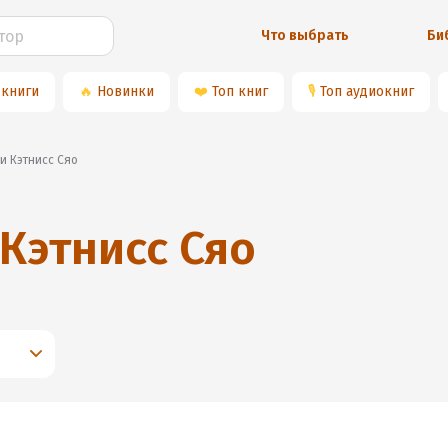
Что выбрать
Би
 книги
🔥
Новинки
❤️
Топ книг
🎙
Топ аудиокниг
ги Кэтнисс Сяо
Кэтнисс Сяо