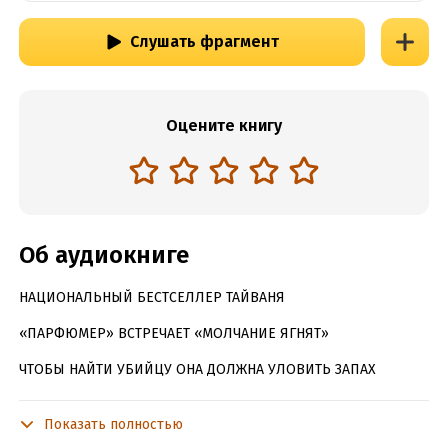
Слушать фрагмент
Оцените книгу
Об аудиокниге
НАЦИОНАЛЬНЫЙ БЕСТСЕЛЛЕР ТАЙВАНЯ
«ПАРФЮМЕР» ВСТРЕЧАЕТ «МОЛЧАНИЕ ЯГНЯТ»
ЧТОБЫ НАЙТИ УБИЙЦУ ОНА ДОЛЖНА УЛОВИТЬ ЗАПАХ
Когда-то Иви Ян обладала феноменальным обонянием. Но
Показать полностью
после самоубийства младшего брата она от шока потеряла