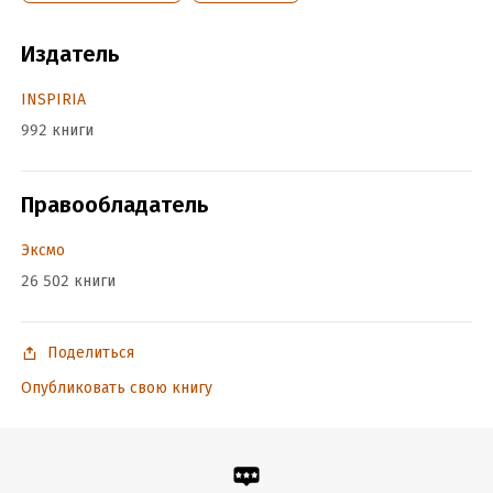
Издатель
Подробная информация
INSPIRIA
Дата написания:
1 января 2022
992 книги
Год издания:
2024
Дата поступления:
9 июня 2024
ISBN (EAN):
9785042029585
Правообладатель
Переводчик:
Ирина Голыбина
Эксмо
26 502 книги
Поделиться
Опубликовать свою книгу