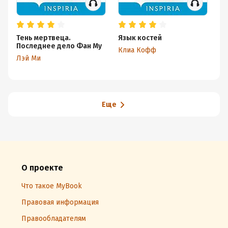
Тень мертвеца.
Язык костей
Пл
Последнее дело Фан Му
Клиа Кофф
Цз
Лэй Ми
Еще
О проекте
Что такое MyBook
Правовая информация
Правообладателям