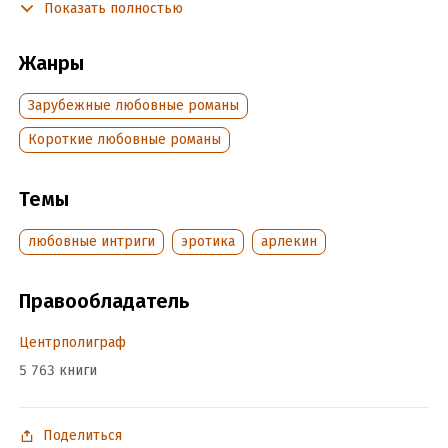
Показать полностью
Подробная информация
Жанры
Дата написания:
1 января 2013
Объем:
207447
Зарубежные любовные романы
Год издания:
2024
Короткие любовные романы
ISBN (EAN):
9785227049780
Переводчик:
Ю. Машкова
Время на чтение:
3
ч.
Темы
любовные интриги
эротика
арлекин
Правообладатель
Центрполиграф
5 763 книги
Поделиться