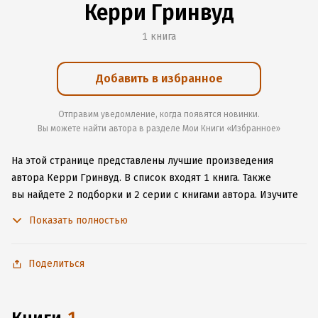
Керри Гринвуд
1 книга
Добавить в избранное
Отправим уведомление, когда появятся новинки.
Вы можете найти автора в разделе Мои Книги «Избранное»
На этой странице представлены лучшие произведения
автора Керри Гринвуд.
В список входят 1 книга.
Также
вы найдете 2 подборки и 2 серии с книгами автора.
Изучите
более 5 отзывов о творчестве автора и начните читать или
Показать полностью
слушать книги Керри Гринвуд онлайн прямо на сайте,
установите наше удобное приложение для iOS или Android,
чтобы не расставаться с любимыми произведениями даже
Поделиться
без подключения к интернету.