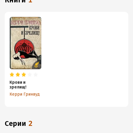
книги
1
Крови и
зрелищ!
Керри Гринвуд
Серии
2