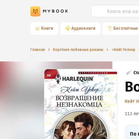
📖
Книги
🎧
Аудиокниги
👌
Бесплатные
Главная
Короткие любовные романы
⭐️Кейт Уолкер
Ст
В
Кейт У
113 пе
По 