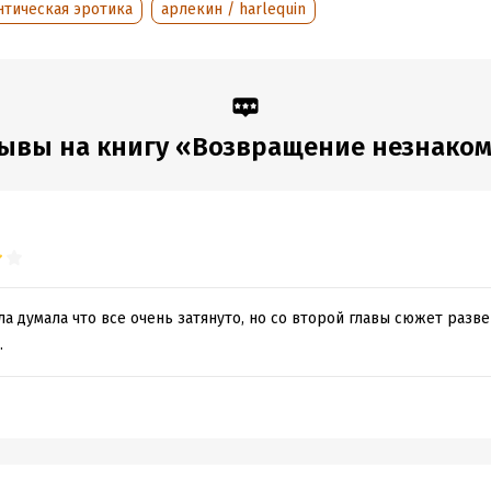
нтическая эротика
арлекин / harlequin
ывы на книгу «Возвращение незнако
а думала что все очень затянуто, но со второй главы сюжет развер
.