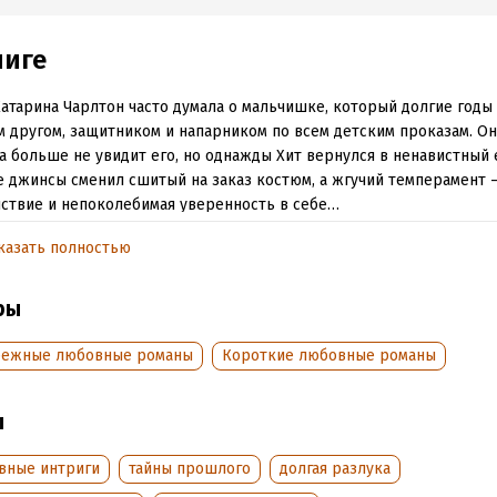
ниге
атарина Чарлтон часто думала о мальчишке, который долгие годы
 другом, защитником и напарником по всем детским проказам. Она
а больше не увидит его, но однажды Хит вернулся в ненавистный 
 джинсы сменил сшитый на заказ костюм, а жгучий темперамент 
ствие и непоколебимая уверенность в себе…
казать полностью
обная информация
ры
аписания:
1 января 2011
ISBN (EAN):
9785227061027
:
205127
Переводчик:
А. Зернова
бежные любовные романы
Короткие любовные романы
дания:
2015
Время на чтение:
3
ч.
ы
вные интриги
тайны прошлого
долгая разлука