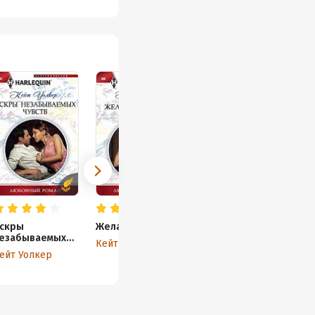
скры
Желанная месть
езабываемых
Кейт Уолкер
увств
ейт Уолкер