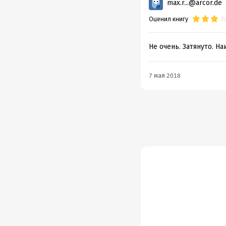
max.r...@arcor.de
Оценил книгу
Не очень. Затянуто. Н
7 мая 2018