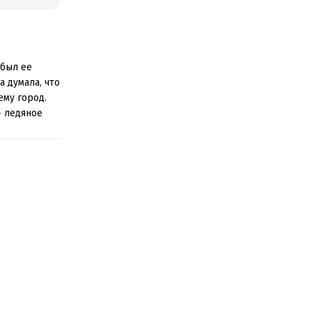
 был ее
 думала, что
ему город.
– ледяное