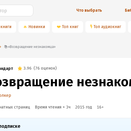
Что выбрать
Би
 книги
🔥
Новинки
❤️
Топ книг
🎙
Топ аудиокниг
📚«Возвращение незнакомца»
3.96
(
76 оценок
)
андарт
озвращение незнако
олкер
чатных страниц
Время чтения ≈
3
ч
2015
год
16
+
подписке