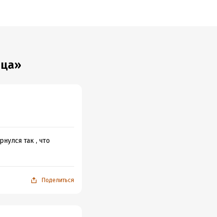
мца»
нулся так , что
Поделиться