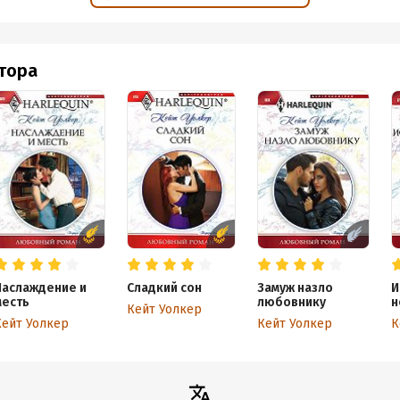
втора
Наслаждение и
Сладкий сон
Замуж назло
И
месть
любовнику
н
Кейт Уолкер
ч
Кейт Уолкер
Кейт Уолкер
К