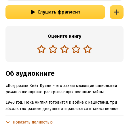
Слушать фрагмент
Оцените книгу
Об аудиокниге
«Код розы» Кейт Куинн – это захватывающий шпионский
роман о женщинах, раскрывающих военные тайны.
1940 год. Пока Англия готовится к войне с нацистами, три
абсолютно разные девушки отправляются в таинственное
загородное поместье Блетчли-парк, где лучшие умы
Британии тренируются взламывать немецкие военные
Показать полностью
шифровки. У легкомысленной дебютантки Озлы есть все: