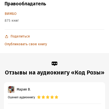
Правообладатель
Продюсеры: Вадим Бух, Михаил Литваков
ВИМБО
875 книг
Подробная информация
Дата написания:
1 января 2021
Год издания:
2023
Поделиться
Дата поступления:
14 июня 2023
Опубликовать свою книгу
Переводчик:
Елена Сафф
Отзывы на аудиокнигу «Код Розы»
Мария В.
Оценил аудиокнигу