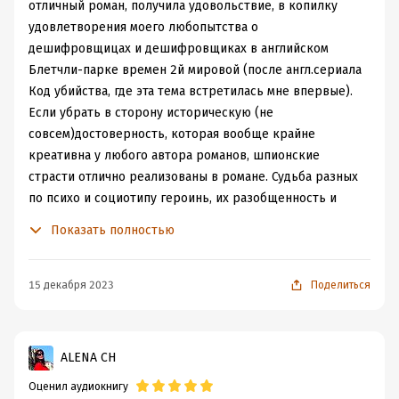
отличный роман, получила удовольствие, в копилку
удовлетворения моего любопытства о
дешифровщицах и дешифровщиках в английском
Блетчли-парке времен 2й мировой (после англ.сериала
Код убийства, где эта тема встретилась мне впервые).
Если убрать в сторону историческую (не
совсем)достоверность, которая вообще крайне
креативна у любого автора романов, шпионские
страсти отлично реализованы в романе. Судьба разных
по психо и социотипу героинь, их разобщенность и
сестринство, сила характеров и выдающийся
Показать полностью
интеллект и работоспособность на протяжении
сюжетной линии - очень неплохо, вписанные в сюжет
исторические фигуры- это я люблю)), вынужденные,
15 декабря 2023
Поделиться
скрепленные клятвой неразглашения секреты,
разрушающие доверие и отношения - прямо драма.
Если спокойно воспринять несколько затянутых
ALENA CH
моментов - слушается легко и прямо затягивает. От
Оценил аудиокнигу
души рекомендую любителям качественных в хорошем