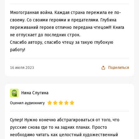
смысле про-фем романов, основанных на исторических
событиях.
Многогранная война. Каждая страна пережила ее по-
своему. Со своими героями и предателями. Глубина
переживаний героев отлично передана чтецом!!! Книга
не отпускает до последних строк.
Спасибо автору, спасибо чтецу за такую глубокую
работу!
16 июля 2023
Поделиться
Нина Слугина
Оценил аудиокнигу
Супер! Нужно конечно абстрагироваться от того, что
русские снова где то на задних планах. Просто
необходимо читать как целостный художественный