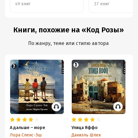
женской дружбе
49 книг
37 книг
Книги, похожие на «Код Розы»
По жанру, теме или стилю автора
А дальше – море
Улица Яффо
Ид
Лора Спенс-Эш
Даниэль Шпек
Ш