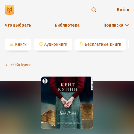
Войти
Что выбрать
Библиотека
Подписка
📖
Книги
🎧
Аудиокниги
👌
Бесплатные книги
⭐️Кейт Куинн