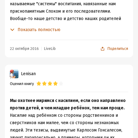
называемые "системы" воспитания, навязанные нам
приснопамятным Споком и его последователями.
Вообще-то наше детство и детство наших родителей
пришлось на время, когда стране надо было
Показать полностью
"выполнить и перевыполнить", отсюда и советы насчет
кормить грудью по расписанию, никаких "на ручки", в
ясли с 6-ти месяцев (или когда там в СССР отдавали,
22 октября 2016
LiveLib
Поделиться
где-то бабушка говорила и с 2-х месяцев). Ибо
женщину надо было выгнать на работу! Любой ценой. А
"перевыполнения плана" и возможность растить
Lenisan
своего ребенка в свое удовольствие никак не
Оценил книгу
сочетаются! И многие нынешние молодые мамы, слушая
собственных мам, бабушек, тетушек, а также "великих
и ужасных" педиатров, продолжают наступать на те же
Мы охотнее миримся с насилием, если оно направлено
грабли. И без всякой необходимости лишают ребенка
против детей, и чем младше ребёнок, тем нам проще.
так нужного ему грудного вскармливания, ношения на
Насилие над ребёнком со стороны родственников и
руках, возможности спать рядом с родителями, а не в
сверстников нам милее, чем со стороны незнакомых
отдельной комнате. А воспитывают по принципу "лишь
людей. Эти тезисы, выдвинутые Карлосом Гонсалесом,
бы не избаловать", "лишь бы на шею не сел".
звучат парадоксально, а примеры, которыми он их