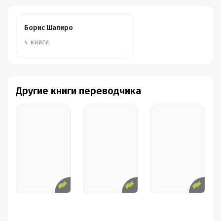
Хочешь нормально выспаться и берёшь ребёнка на
ночь к себе в постель? Немедленно прекрати, у него
же будут нарушения сна! Не можешь слышать плач
Борис Шапиро
малыша и берёшь его на ручки, чтобы успокоить? Да
4 книги
он же тобой ма-ни-пу-ли-ру-ет! Говоришь ребёнку, что
любишь его? О, ну давай, избалуй это чудовище
окончательно!
Нам предлагают пытаться успокоить его,
Другие книги переводчика
не беря на руки, без колыбельных,
укачивания или кормления. Может быть,
при этом ещё надо пытаться достать
левой рукой до правой лопатки, чтобы
было труднее?
В целом, что хочу сказать по поводу этой книги:
- Она небольшая, написана живо и интересно, с
юмором, с иллюстрациями из жизни;
- Хотя название содержит подзаголовок "Как
воспитывать с любовью", это скорее критика других