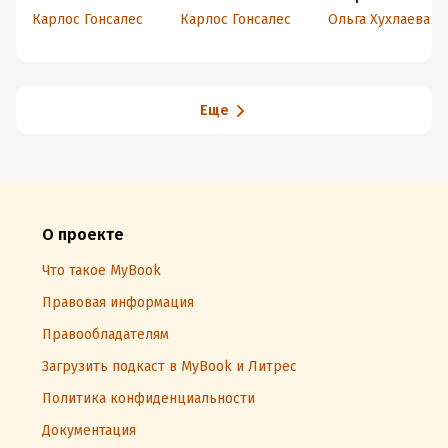
Важные знания,
ошибки родителей - это совокупность веками
Карлос Гонсалес
Карлос Гонсалес
Ольга Хухлаева
практические
накопленных ошибочных советов психологов,
советы, сонные
сказки
докторов, священников и колдунов. Слава богу, что к
детям не прилагается руководство пользователя и что
будущим родителям не нужно в принудительном
Еще
порядке посещать специальные университеты!"
(восклицательный знак я сама поставила, он тут
напрашивался)
О проекте
Что такое MyBook
Правовая информация
Правообладателям
Загрузить подкаст в MyBook и Литрес
Политика конфиденциальности
Документация