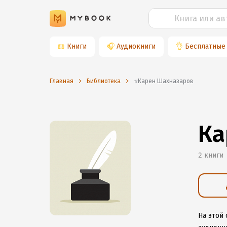
📖
Книги
🎧
Аудиокниги
👌
Бесплатные
Главная
Библиотека
⭐️Карен Шахназаров
Ка
2 книги
На этой