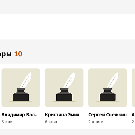
торы
10
Владимир Валуцкий
Кристина Эмих
Сергей Снежкин
5 книг
6 книг
2 книги
2