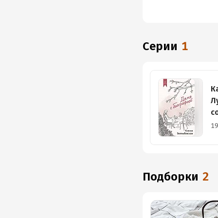
Серии
1
К
Л
с
19
Подборки
2