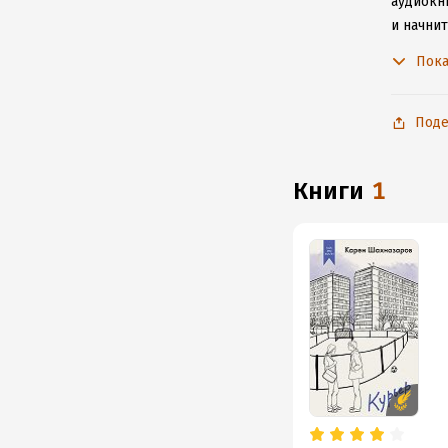
аудиокни
и начни
приложе
Пока
Поде
книги
1