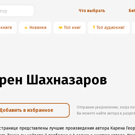
Что выбрать
Би
 книги
🔥
Новинки
❤️
Топ книг
🎙
Топ аудиокниг
рен Шахназаров
Отправим уведомление, когда по
Добавить в избранное
Вы можете найти автора в разде
 странице представлены лучшие произведения автора Карена Гео