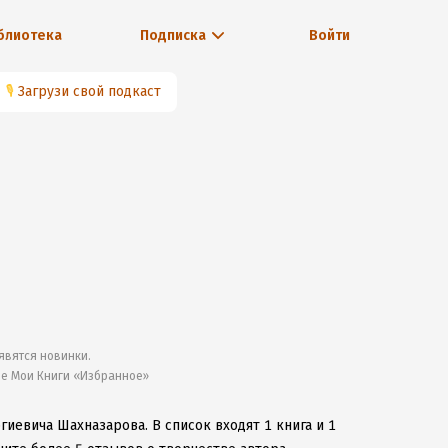
блиотека
Подписка
Войти
🎙
Загрузи свой подкаст
явятся новинки.
ле Мои Книги «Избранное»
ргиевича Шахназарова.
В список входят 1 книга и 1