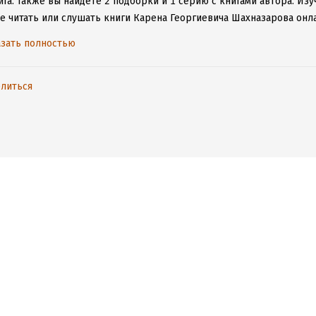
га.
Также вы найдете 2 подборки и 1 серию с книгами автора.
Изу
те читать или слушать книги Карена Георгиевича Шахназарова онла
ние для iOS или Android, чтобы не расставаться с любимыми прои
зать полностью
литься