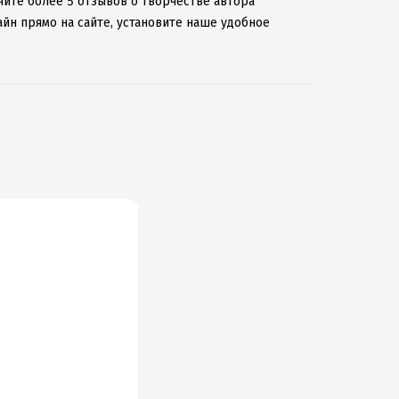
чите более 5 отзывов о творчестве автора
йн прямо на сайте, установите наше удобное
зведениями даже без подключения к интернету.