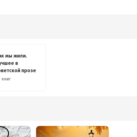
ак мы жили.
учшее в
оветской прозе
 книг