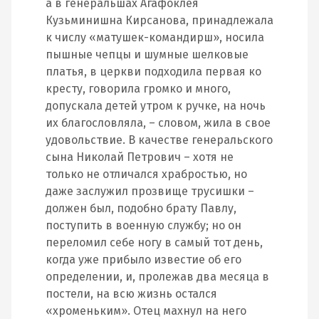
а в генеральшах Агафоклея
Кузьминишна Кирсанова, принадлежала
к числу «матушек-командирш», носила
пышные чепцы и шумные шелковые
платья, в церкви подходила первая ко
кресту, говорила громко и много,
допускала детей утром к ручке, на ночь
их благословляла, – словом, жила в свое
удовольствие. В качестве генеральского
сына Николай Петрович – хотя не
только не отличался храбростью, но
даже заслужил прозвище трусишки –
должен был, подобно брату Павлу,
поступить в военную службу; но он
переломил себе ногу в самый тот день,
когда уже прибыло известие об его
определении, и, пролежав два месяца в
постели, на всю жизнь остался
«хроменьким». Отец махнул на него