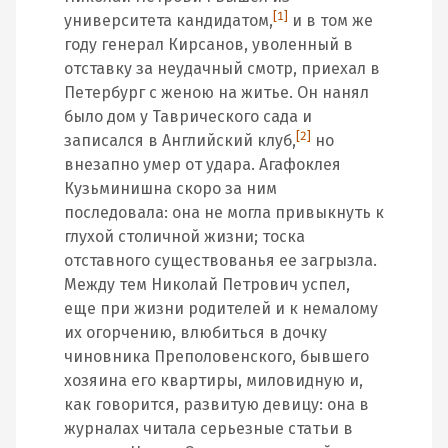
[1]
университета кандидатом,
и в том же
году генерал Кирсанов, уволенный в
отставку за неудачный смотр, приехал в
Петербург с женою на житье. Он нанял
было дом у Таврического сада и
[2]
записался в Английский клуб,
но
внезапно умер от удара. Агафоклея
Кузьминишна скоро за ним
последовала: она не могла привыкнуть к
глухой столичной жизни; тоска
отставного существованья ее загрызла.
Между тем Николай Петрович успел,
еще при жизни родителей и к немалому
их огорчению, влюбиться в дочку
чиновника Преполовенского, бывшего
хозяина его квартиры, миловидную и,
как говорится, развитую девицу: она в
журналах читала серьезные статьи в