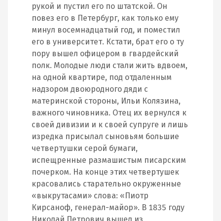
рукой и пустил его по штатской. Он
повез его в Петербург, как только ему
минул восемнадцатый год, и поместил
его в университет. Кстати, брат его о ту
пору вышел офицером в гвардейский
полк. Молодые люди стали жить вдвоем,
на одной квартире, под отдаленным
надзором двоюродного дяди с
материнской стороны, Ильи Колязина,
важного чиновника. Отец их вернулся к
своей дивизии и к своей супруге и лишь
изредка присылал сыновьям большие
четвертушки серой бумаги,
испещренные размашистым писарским
почерком. На конце этих четвертушек
красовались старательно окруженные
«выкрутасами» слова: «Пиотр
Кирсаноф, генерал-майор». В 1835 году
Николай Петрович вышел из