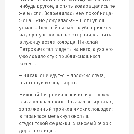
нибудь другом, и опять возвращались те
же мысли. Вспомнилась ему покойница-
жена… «Не дождалась!» – шепнул он
уныло… Толстый сизый голубь прилетел
на дорогу и поспешно отправился пить
в лужицу возле колодца. Николай
Петрович стал глядеть на него, а ухо его
уже ловило стук приближающихся
колес…
– Никак, они едут-с, – доложил слуга,
вынырнув из-под ворот.
Николай Петрович вскочил и устремил
глаза вдоль дороги. Показался тарантас,
запряженный тройкой ямских лошадей;
в тарантасе мелькнул околыш
студентской фуражки, знакомый очерк
дорогого лица…