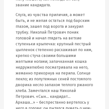
звание кандидата.
Слуга, из чувства приличия, а может
быть, и не желая остаться под барским
глазом, зашел под ворота и закурил
трубку. Николай Петрович поник
головой и начал глядеть на ветхие
ступеньки крылечка: крупный пестрый
цыпленок степенно расхаживал по ним,
крепко стуча своими большими
желтыми ногами; запачканная кошка
недружелюбно посматривала на него,
жеманно прикорнув на перила. Солнце
пекло; из полутемных сеней постоялого
дворика несло запахом теплого ржаного
хлеба. Замечтался наш Николай
Петрович. «Сын… кандидат…
Аркаша…» – беспрестанно вертелось у
него в голове; он пытался думать о чем-