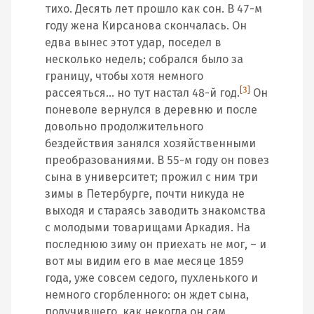
тихо. Десять лет прошло как сон. В 47-м
году жена Кирсанова скончалась. Он
едва вынес этот удар, поседел в
несколько недель; собрался было за
границу, чтобы хотя немного
[3]
рассеяться… но тут настал 48-й год.
Он
поневоле вернулся в деревню и после
довольно продолжительного
бездействия занялся хозяйственными
преобразованиями. В 55-м году он повез
сына в университет; прожил с ним три
зимы в Петербурге, почти никуда не
выходя и стараясь заводить знакомства
с молодыми товарищами Аркадия. На
последнюю зиму он приехать не мог, – и
вот мы видим его в мае месяце 1859
года, уже совсем седого, пухленького и
немного сгорбленного: он ждет сына,
получившего, как некогда он сам,