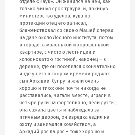
отделе «Наук». Он женился на ней, как
только минул срок траура, и, покинув
министерство уделов, куда по
протекции отец его записал,
блаженствовал со своею Машей сперва
на даче около Лесного института, потом
в городе, в маленькой и хорошенькой
квартире, с чистою лестницей и
холодноватою гостиной, наконец – в
деревне, где он поселился окончательно
и где у него в скором времени родился
сын Аркадий. Супруги жили очень
хорошо и тихо: они почти никогда не
расставались, читали вместе, играли в
четыре руки на фортепьяно, пели дуэты;
она сажала цветы и наблюдала за
птичным двором, он изредка ездил на
охоту и занимался хозяйством, а
Аркадий рос да рос – тоже хорошо и