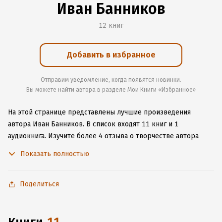
Иван Банников
12 книг
Добавить в избранное
Отправим уведомление, когда появятся новинки.
Вы можете найти автора в разделе Мои Книги «Избранное»
На этой странице представлены лучшие произведения
автора Иван Банников.
В список входят 11 книг и 1
аудиокнига.
Изучите более 4 отзыва о творчестве автора
и начните читать или слушать книги Иван Банников онлайн
Показать полностью
прямо на сайте, установите наше удобное приложение для
iOS или Android, чтобы не расставаться с любимыми
произведениями даже без подключения к интернету.
Поделиться