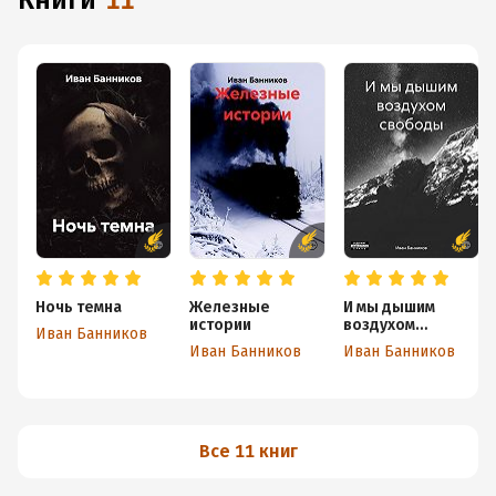
книги
11
Ночь темна
Железные
И мы дышим
истории
воздухом
Иван Банников
свободы
Иван Банников
Иван Банников
Все 11 книг