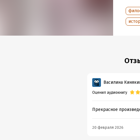
Дата п
фило
исто
Отз
Василина Киняки
Оценил аудиокнигу
Прекрасное произвед
20 февраля 2026