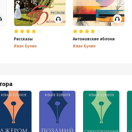
Рассказы
Антоновские яблоки
Иван Бунин
Иван Бунин
втора