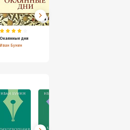
Окаянные дни
Солнечный удар. рассказ
Жизнь 
Иван Бунин
Иван Бунин
Иван Б