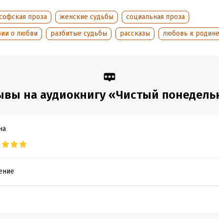
оступления:
17 мая 2024
софская проза
женские судьбы
социальная проза
рии о любви
разбитые судьбы
рассказы
любовь к родин
ывы на аудиокнигу «Чистый понедель
на
ение