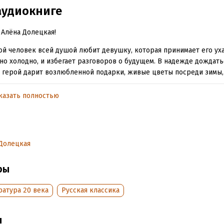
аудиокниге
 Алёна Долецкая!
й человек всей душой любит девушку, которая принимает его ух
 но холодно, и избегает разговоров о будущем. В надежде дождат
 герой дарит возлюбленной подарки, живые цветы посреди зимы,
е рестораны. Ничто не способно растопить её чувств. Но в Прощ
сенье Масленицы между героем и его возлюбленной во время пр
казать полностью
 кладбище происходит странный разговор…
з, в котором русский писатель показывает метания души и отчаян
лноту и грани эмоций, идеально передаёт прочтение Алёны Долец
Долецкая
рбук
ры
обная информация
ратура 20 века
Русская классика
аписания:
1 января 1944
ISBN (EAN):
9789180139182
дания:
2024
ы