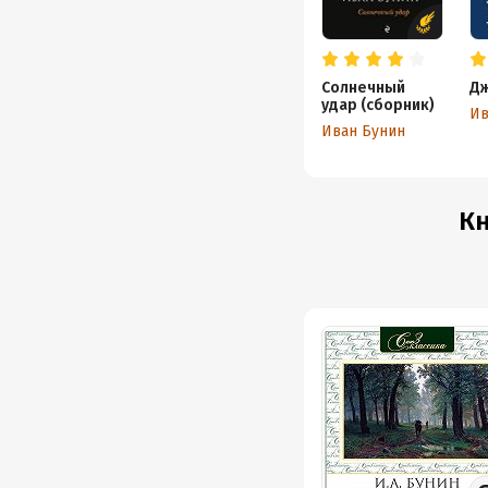
Солнечный
Д
удар (сборник)
Ив
Иван Бунин
Кн