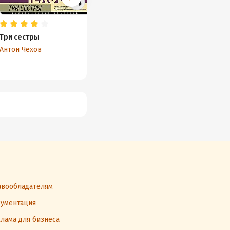
Три сестры
Очарованный странник
О люб
Антон Чехов
Николай Лесков
Антон 
вообладателям
ументация
лама для бизнеса