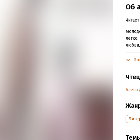
Об 
Читает
Молодо
легко,
любви,
дороги
воскре
По
старом
Чтец
Расска
всю по
Алёна 
© Эве
Жан
Подр
Лите
Дата н
Год из
Тем