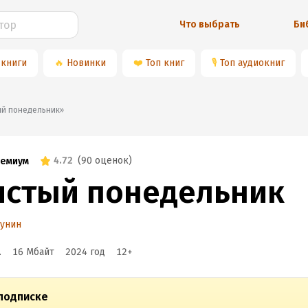
Что выбрать
Би
 книги
🔥
Новинки
❤️
Топ книг
🎙
Топ аудиокниг
стый понедельник»
4.72
(
90 оценок
)
емиум
истый понедельник
Бунин
.
16 Мбайт
2024
год
12
+
подписке