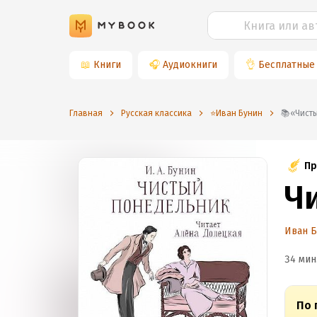
📖
Книги
🎧
Аудиокниги
👌
Бесплатные
Главная
Русская классика
⭐️Иван Бунин
📚«Чи
Пр
Ч
Иван 
34 мин
По 