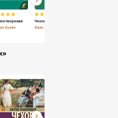
ихотворения
Чехов
ан Бунин
Иван Бунин
к»