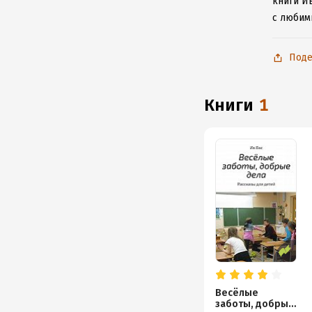
книги Ив
с любим
Поде
книги
1
Весёлые
заботы, добрые