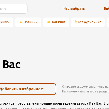
Что выбрать
Би
 книги
🔥
Новинки
❤️
Топ книг
🎙
Топ аудиокниг
 Вас
Отправим уведомление, когда по
Добавить в избранное
Вы можете найти автора в разде
 странице представлены лучшие произведения автора Ива Вас.
В с