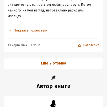
"Мракадемия". Любителям чего-то покрепче может
она где-то тут, но при этом любят друг друга. Потом
быть скучно.
немного, на мой взгляд, неправильно раскрыли
Изольду.
Спойлер:
Показать полностью
Изольда женщина с достаточно большим жизненным
опытом, вроде как "умная", по словам короля, поэтому
после её превращения в человека - ожидаешь
13 марта 2024
LiveLib
Поделиться
большего...
Финальный бой с главным злодеем, тоже показался
Еще 2 отзыва
каким-то сумбурным.
Автор книги