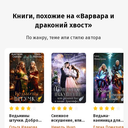
Книги, похожие на «Варвара и
драконий хвост»
По жанру, теме или стилю автора
Ведьмины
Снежное
Ведьма-
штучки. Добро
искушение, или
наемница для
пожаловать в
Зимний бал в
эльфа. Часть 1
Ольга Иванова
Нинель Нуар
Елена Помазуева