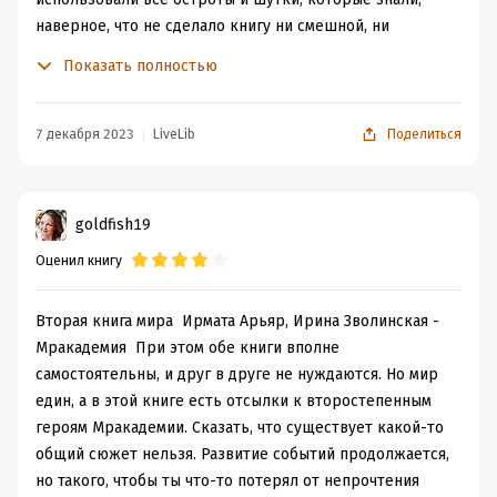
наверное, что не сделало книгу ни смешной, ни
веселой. Не знаю, вроде и придираться ни к чему не
Показать полностью
хочется, но и зацепиться не за что, какая-то очень
поверхностная история, история ни о чем. В итоге еще
появляется МЛАДШИЙ брат, которого раньше у
7 декабря 2023
LiveLib
Поделиться
девушки не существовало, но он о ней знает, а
родители забыли... Как, откуда, зачем? Возможно это
зачин для продолжения истории, не поняла.
goldfish19
Оценил книгу
Вторая книга мира Ирмата Арьяр, Ирина Зволинская -
Мракадемия При этом обе книги вполне
самостоятельны, и друг в друге не нуждаются. Но мир
един, а в этой книге есть отсылки к второстепенным
героям Мракадемии. Сказать, что существует какой-то
общий сюжет нельзя. Развитие событий продолжается,
но такого, чтобы ты что-то потерял от непрочтения