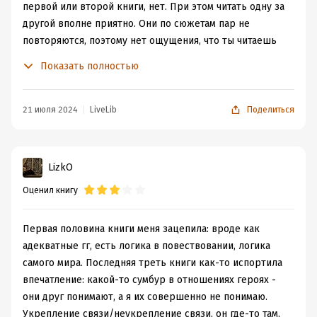
первой или второй книги, нет. При этом читать одну за
другой вполне приятно. Они по сюжетам пар не
повторяются, поэтому нет ощущения, что ты читаешь
одно и то же.
Показать полностью
Идея с попаданкой вообще оживляет ход событий =)
Хоть сама по себе идея конечно же не нова.
Но вторую аудиокнигу озвучивала другая чтица.
21 июля 2024
LiveLib
Поделиться
Поэтому разницу в озвучке героев замечаешь
(полудемона особенно). Но привыкаешь быстро.
Юмористические моменты действительно надёрганы из
LizkO
разных источников, поэтому обладающим большим
Оценил книгу
кругозором в хохмах, поживиться будет почти нечем.
Однако, как говорится,
"повторение — мать заикания"
=) Так что повторное прочтение шуток просто даст
Первая половина книги меня зацепила: вроде как
возможность хорошо их зафиксировать в памяти.
адекватные гг, есть логика в повествовании, логика
Романтическая линия не то, чтобы очень бурная. Как и
самого мира. Последняя треть книги как-то испортила
в первой книге вполне себе спокойная, но приятная.
впечатление: какой-то сумбур в отношениях героях -
Книга поможет скоротать вечерок.
они друг понимают, а я их совершенно не понимаю.
Могу рекомендовать тем, кому понравилась
Укрепление связи/неукрепление связи, он где-то там,