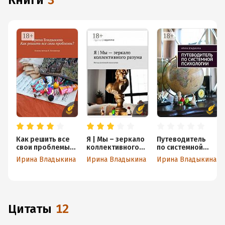
книги
3
Как решить все
Я | Мы – зеркало
Путеводитель
свои проблемы?
коллективного
по системной
Основы метода Б.
разума. Метод
психологии
Ирина Владыкина
Ирина Владыкина
Ирина Владыкина
Хеллингера
системной
психологии
Цитаты
12