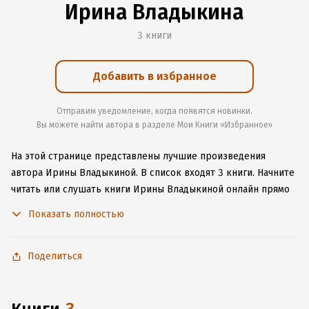
Ирина Владыкина
3 книги
Добавить в избранное
Отправим уведомление, когда появятся новинки.
Вы можете найти автора в разделе Мои Книги «Избранное»
На этой странице представлены лучшие произведения
автора Ирины Владыкиной.
В список входят 3 книги.
Начните
читать или слушать книги Ирины Владыкиной онлайн прямо
на сайте, установите наше удобное приложение для iOS или
Показать полностью
Android, чтобы не расставаться с любимыми произведениями
даже без подключения к интернету.
Поделиться