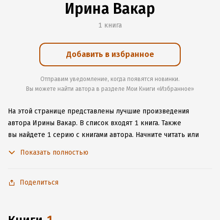
Ирина Вакар
1 книга
Добавить в избранное
Отправим уведомление, когда появятся новинки.
Вы можете найти автора в разделе Мои Книги «Избранное»
На этой странице представлены лучшие произведения
автора Ирины Вакар.
В список входят 1 книга.
Также
вы найдете 1 серию с книгами автора.
Начните читать или
слушать книги Ирины Вакар онлайн прямо на сайте,
Показать полностью
установите наше удобное приложение для iOS или Android,
чтобы не расставаться с любимыми произведениями даже
без подключения к интернету.
Поделиться