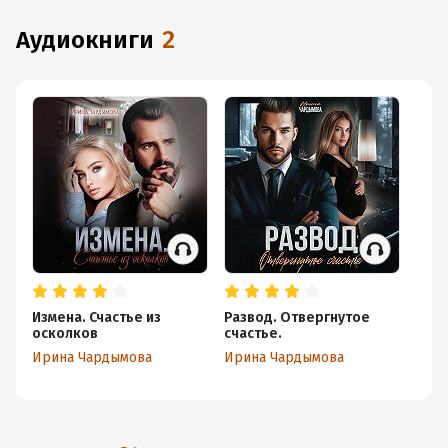
аудиокниги
2
Измена. Счастье из
Развод. Отвергнутое
осколков
счастье.
Ирина Чардымова
Ирина Чардымова