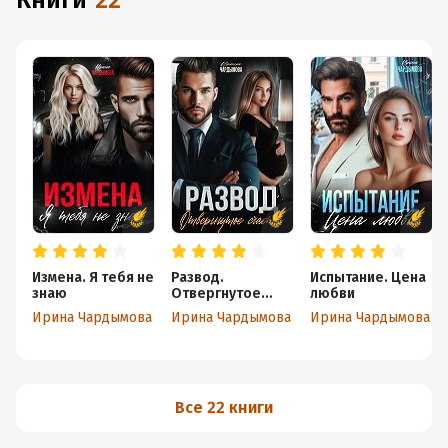
книги
22
Измена. Я тебя не
Развод.
Испытание. Цена
знаю
Отвергнутое
любви
счастье
Ирина Чардымова
Ирина Чардымова
Ирина Чардымова
Все 22 книги