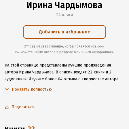
Ирина Чардымова
24 книги
Добавить в избранное
Отправим уведомление, когда появятся новинки.
Вы можете найти автора в разделе Мои Книги «Избранное»
На этой странице представлены лучшие произведения
автора Ирина Чардымова.
В список входят 22 книги и 2
аудиокниги.
Изучите более 64 отзыва о творчестве автора
и начните читать или слушать книги Ирина Чардымова
Показать полностью
онлайн прямо на сайте, установите наше удобное
приложение для iOS или Android, чтобы не расставаться
с любимыми произведениями даже без подключения
Поделиться
к интернету.