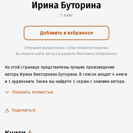
Ирина Буторина
5 книг
Добавить в избранное
Отправим уведомление, когда появятся новинки.
Вы можете найти автора в разделе Мои Книги «Избранное»
На этой странице представлены лучшие произведения
автора Ирина Викторовна Буторина.
В список входят 4 книги
и 1 аудиокнига.
Также вы найдете 1 серию с книгами автора.
Изучите более 3 отзыва о творчестве автора и начните
Показать полностью
читать или слушать книги Ирина Викторовна Буторина
онлайн прямо на сайте, установите наше удобное
приложение для iOS или Android, чтобы не расставаться
Поделиться
с любимыми произведениями даже без подключения
к интернету.