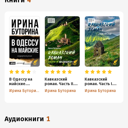
книги
4
В Одессу на
Кавказский
Кавказский
К
майские.
роман. Часть II.
роман. Часть I.
р
Некурортный
Восхождение
Спасатель
Л
Ирина Буторина
Ирина Буторина
Ирина Буторина
И
роман
аудиокниги
1