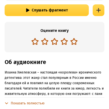
Слушать фрагмент
Оцените книгу
Об аудиокниге
Иоанна Хмелевская – настоящая «королева» иронического
детектива: этот жанр стал популярным в России именно
благодаря ей и повлиял на целую плеяду современных
писателей. Читатели полюбили ее книги за юмор, легкость и
живительную атмосферу, в которую они погружают: с пани
Иоанной и ее персонажами хочется дружить. Однако ее
Показать полностью
умные и тонкие романы стоят гораздо выше простой