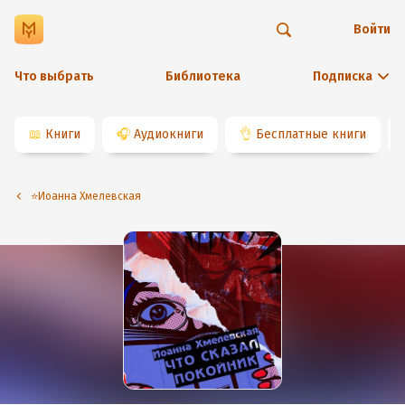
Войти
Что выбрать
Библиотека
Подписка
📖
Книги
🎧
Аудиокниги
👌
Бесплатные книги
⭐️Иоанна Хмелевская