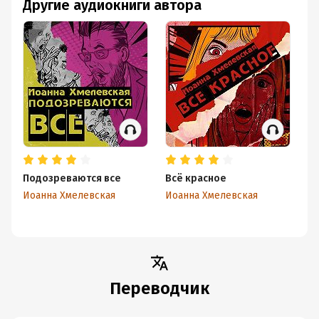
Другие аудиокниги автора
Подозреваются все
Всё красное
П
Иоанна Хмелевская
Иоанна Хмелевская
Ио
Переводчик