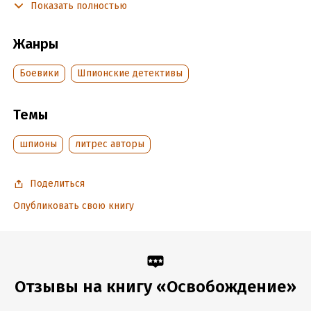
Показать полностью
Подробная информация
Жанры
Дата написания:
5 января 2024
Боевики
Шпионские детективы
Объем:
68772
Год издания:
2024
Темы
Дата поступления:
6 января 2024
Время на чтение:
1
ч.
шпионы
литрес авторы
Поделиться
Опубликовать свою книгу
Отзывы на книгу «Освобождение»