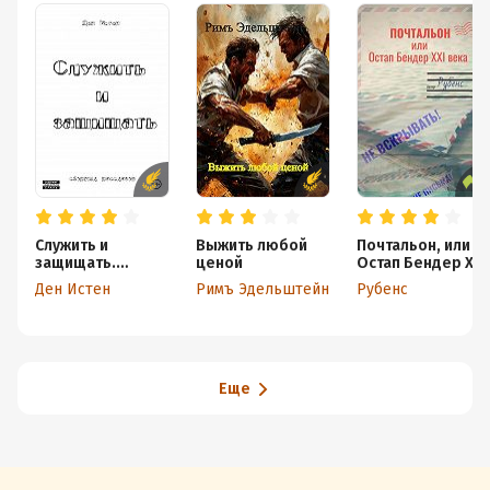
Служить и
Выжить любой
Почтальон, или
защищать.
ценой
Остап Бендер XXI
Сборник
века
Ден Истен
Римъ Эдельштейн
Рубенс
рассказов
Еще