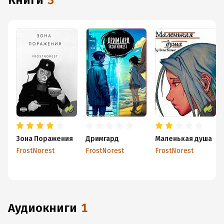
книги
3
Зона Поражения
Дримгард
Маленькая душа
FrostNorest
FrostNorest
FrostNorest
аудиокниги
1