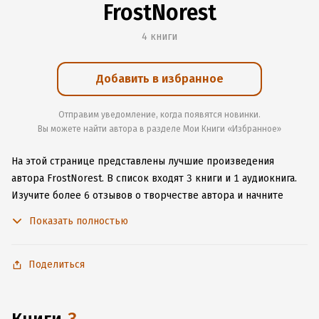
FrostNorest
4 книги
Добавить в избранное
Отправим уведомление, когда появятся новинки.
Вы можете найти автора в разделе Мои Книги «Избранное»
На этой странице представлены лучшие произведения
автора FrostNorest.
В список входят 3 книги и 1 аудиокнига.
Изучите более 6 отзывов о творчестве автора и начните
читать или слушать книги FrostNorest онлайн прямо на сайте,
Показать полностью
установите наше удобное приложение для iOS или Android,
чтобы не расставаться с любимыми произведениями даже
без подключения к интернету.
Поделиться