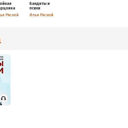
ойная
Бандиты и
арцовка
психи
ья Рясной
Илья Рясной
1