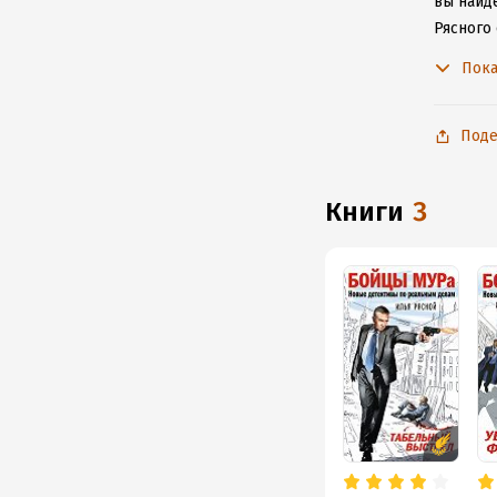
вы найде
Рясного
произве
Пока
Поде
книги
3