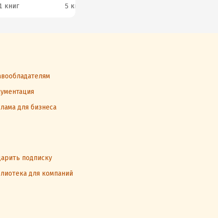
1 книг
5 книг
7 книг
9 к
вообладателям
ументация
лама для бизнеса
арить подписку
лиотека для компаний