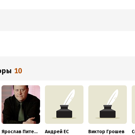
торы
10
Ярослав Питерский
Андрей ЕС
Виктор Грошев
С