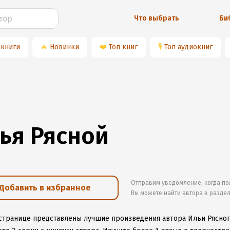
Что выбрать
Би
 книги
🔥
Новинки
❤️
Топ книг
🎙
Топ аудиокниг
ья Рясной
Отправим уведомление, когда по
Добавить в избранное
Вы можете найти автора в разде
 странице представлены лучшие произведения автора Ильи Рясно