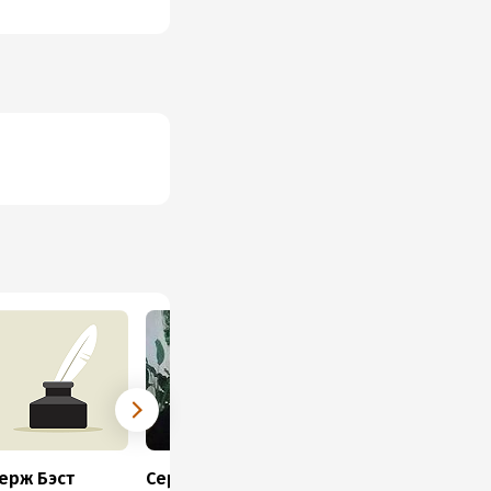
ерж Бэст
Сергей Павловский
Владимир Каржавин