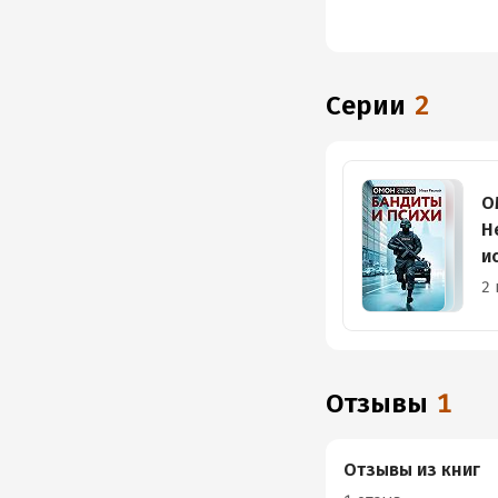
Серии
2
О
Н
и
р
2 
в
с
Отзывы
1
Отзывы из книг