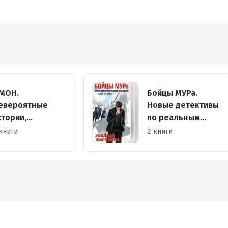
МОН.
Бойцы МУРа.
евероятные
Новые детективы
стории,
по реальным
ассказанные
делам
книги
2 книги
етераном
пецназа