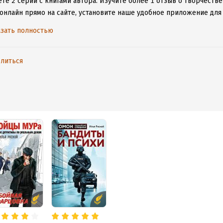
те 2 серии с книгами автора.
Изучите более 1 отзыв о творчестве
 онлайн прямо на сайте, установите наше удобное приложение для 
дениями даже без подключения к интернету.
зать полностью
литься