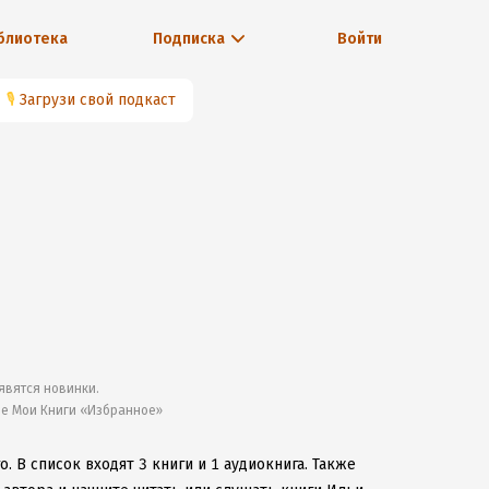
блиотека
Подписка
Войти
🎙
Загрузи свой подкаст
явятся новинки.
ле Мои Книги «Избранное»
го.
В список входят 3 книги и 1 аудиокнига.
Также