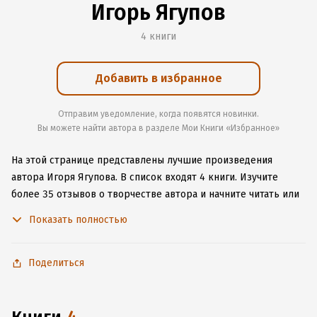
Игорь Ягупов
4 книги
Добавить в избранное
Отправим уведомление, когда появятся новинки.
Вы можете найти автора в разделе Мои Книги «Избранное»
На этой странице представлены лучшие произведения
автора Игоря Ягупова.
В список входят 4 книги.
Изучите
более 35 отзывов о творчестве автора и начните читать или
слушать книги Игоря Ягупова онлайн прямо на сайте,
Показать полностью
установите наше удобное приложение для iOS или Android,
чтобы не расставаться с любимыми произведениями даже
без подключения к интернету.
Поделиться