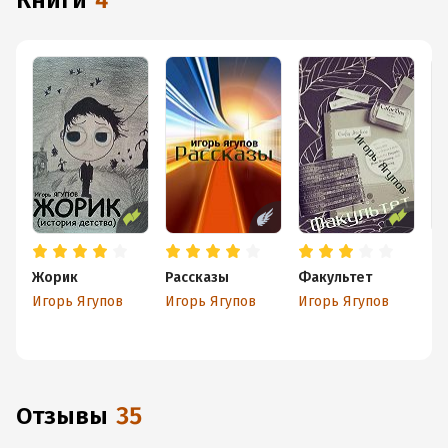
книги
4
Жорик
Рассказы
Факультет
По
Р
Игорь Ягупов
Игорь Ягупов
Игорь Ягупов
Иг
Отзывы
35