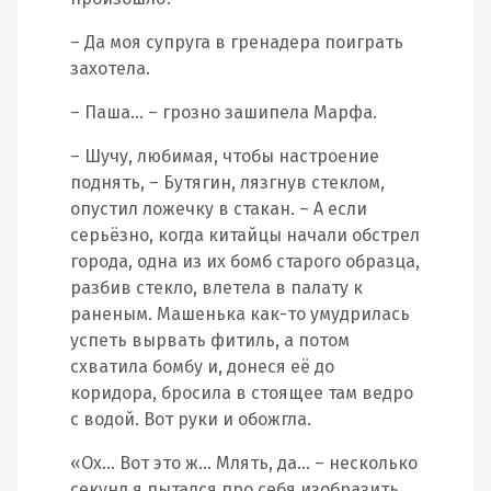
– Да моя супруга в гренадера поиграть
захотела.
– Паша… – грозно зашипела Марфа.
– Шучу, любимая, чтобы настроение
поднять, – Бутягин, лязгнув стеклом,
опустил ложечку в стакан. – А если
серьёзно, когда китайцы начали обстрел
города, одна из их бомб старого образца,
разбив стекло, влетела в палату к
раненым. Машенька как-то умудрилась
успеть вырвать фитиль, а потом
схватила бомбу и, донеся её до
коридора, бросила в стоящее там ведро
с водой. Вот руки и обожгла.
«Ох… Вот это ж… Млять, да… – несколько
секунд я пытался про себя изобразить