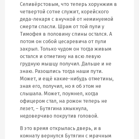
Селивёрстовым, что теперь хорунжим в
четвертой сотне служит, корейского
деда-лекаря с внучкой от неминуемой
смерти спасли. Шрам от той пули у
Тимофея в половину спины остался. А
потом он собой цесаревича от пули
закрыл. Только чудом он тогда живым
остался и отметину на всю левую
грудную мышцу получил. Дальше и не
знаю. Разошлись тогда наши пути.
Может, и ещё какие-нибудь отметины,
зная его, получил, но я об этом не
слышала. Может, поумнел, когда
офицером стал, на рожон теперь не
лезет, – Бутягина хмыкнула,
недоверчиво покрутив головой.
В это время открылась дверь, и в
комнату вернулся Бутягин с мрачным