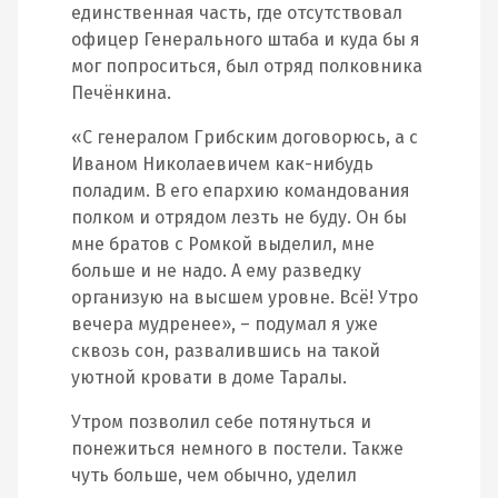
единственная часть, где отсутствовал
офицер Генерального штаба и куда бы я
мог попроситься, был отряд полковника
Печёнкина.
«С генералом Грибским договорюсь, а с
Иваном Николаевичем как-нибудь
поладим. В его епархию командования
полком и отрядом лезть не буду. Он бы
мне братов с Ромкой выделил, мне
больше и не надо. А ему разведку
организую на высшем уровне. Всё! Утро
вечера мудренее», – подумал я уже
сквозь сон, развалившись на такой
уютной кровати в доме Таралы.
Утром позволил себе потянуться и
понежиться немного в постели. Также
чуть больше, чем обычно, уделил