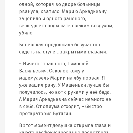
одной, которая во дворе больницы
рванула, хватило. Марию Аркадьевну
зацепило и одного раненого,
вышедшего подышать свежим воздухом,
убило.
Беневская продолжала безучастно
сидеть на стуле с закрытыми глазами.
– Ничего страшного, Тимофей
Васильевич. Осколок кожу у
мадемуазель Марии на лбу порвал. Я
уже зашил рану. У Машеньки лучше бы
получилось, но вот с руками у неё беда.
А Мария Аркадьевна сейчас немного не
в себе. От опиума отходит, – быстро
протараторил Бутягин.
В этот момент девушка открыла глаза и
как-то расфокусированно посмотрела