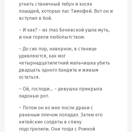
угнать станичный табун и косяк
лошадей, которых пас Тимофей. Вот он и
вступил в бой.
– И как? – из глаз Беневской ушла муть,
и они горели любопытством.
– До сих пор, наверное, в станице
удивляются, как мог
четырнадцатилетний мальчишка убить
двадцать одного бандита и живым
остаться.
– Ой, господи… – девушка прикрыла
ладонью рот.
– Потом он ко мне после драки с
раненым плечом попадал. Затем его
китайские солдаты в спину
подстрелили. Они тогда с Ромкой