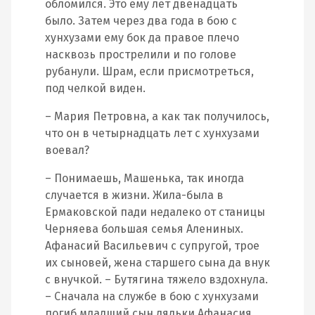
обломился. Это ему лет двенадцать
было. Затем через два года в бою с
хунхузами ему бок да правое плечо
насквозь прострелили и по голове
рубанули. Шрам, если присмотреться,
под челкой виден.
– Мария Петровна, а как так получилось,
что он в четырнадцать лет с хунхузами
воевал?
– Понимаешь, Машенька, так иногда
случается в жизни. Жила-была в
Ермаковской пади недалеко от станицы
Черняева большая семья Алениных.
Афанасий Васильевич с супругой, трое
их сыновей, жена старшего сына да внук
с внучкой. – Бутягина тяжело вздохнула.
– Сначала на службе в бою с хунхузами
погиб младший сын дядьки Афанасия,