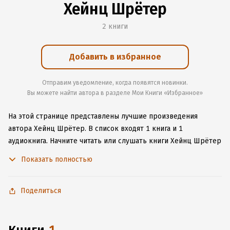
Хейнц Шрётер
2 книги
Добавить в избранное
Отправим уведомление, когда появятся новинки.
Вы можете найти автора в разделе Мои Книги «Избранное»
На этой странице представлены лучшие произведения
автора Хейнц Шрётер.
В список входят 1 книга и 1
аудиокнига.
Начните читать или слушать книги Хейнц Шрётер
онлайн прямо на сайте, установите наше удобное
Показать полностью
приложение для iOS или Android, чтобы не расставаться
с любимыми произведениями даже без подключения
к интернету.
Поделиться