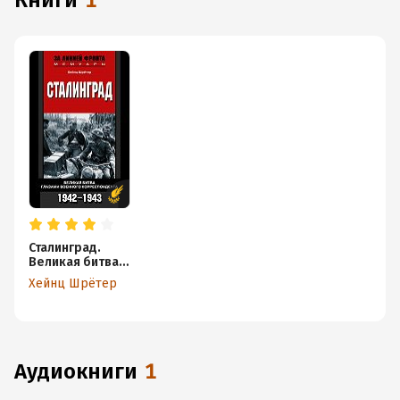
книги
1
Сталинград.
Великая битва
глазами
Хейнц Шрётер
военного
корреспондент
а. 1942-1943
аудиокниги
1