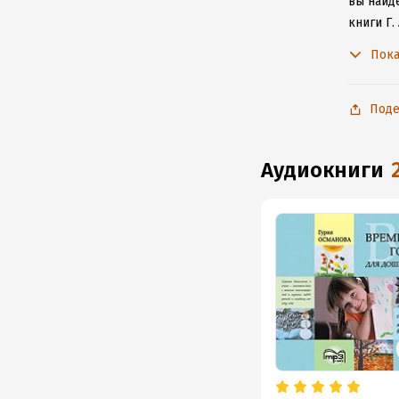
вы найде
книги Г.
не расс
Пока
Поде
аудиокниги