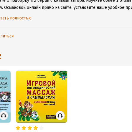
те 1 подборку и 2 серии с книгами автора.
Изучите более 1 отзыв
 А. Османовой онлайн прямо на сайте, установите наше удобное пр
таваться с любимыми произведениями даже без подключения к инт
зать полностью
литься
2