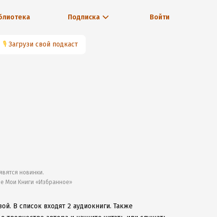
блиотека
Подписка
Войти
🎙
Загрузи свой подкаст
явятся новинки.
ле Мои Книги «Избранное»
вой.
В список входят 2 аудиокниги.
Также