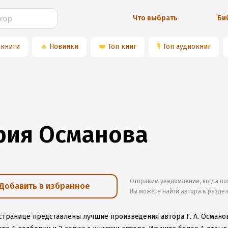
Что выбрать
Би
 книги
🔥
Новинки
❤️
Топ книг
🎙
Топ аудиокниг
рия Османова
Отправим уведомление, когда по
Добавить в избранное
Вы можете найти автора в разде
 странице представлены лучшие произведения автора Г. А. Османо