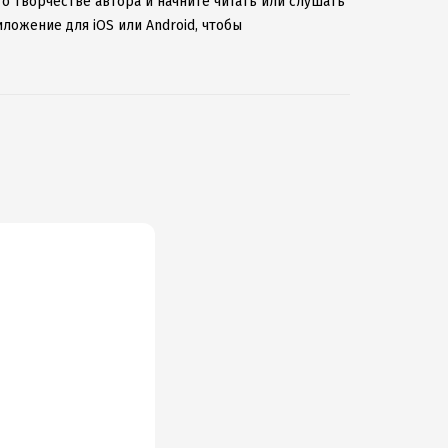
 о творчестве автора и начните читать или слушать
иложение для iOS или Android, чтобы
ернету.