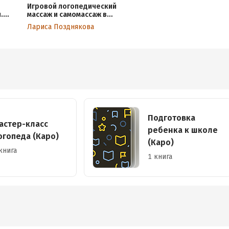
Игровой логопедический
.
массаж и самомассаж в
еты.
коррекции речевых
Лариса Позднякова
нарушений. MP3
Подготовка
астер-класс
ребенка к школе
огопеда (Каро)
(Каро)
книга
1 книга