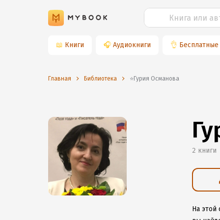
📖
Книги
🎧
Аудиокниги
👌
Бесплатные
Главная
Библиотека
⭐️Гурия Османова
Гу
2 книги
На этой