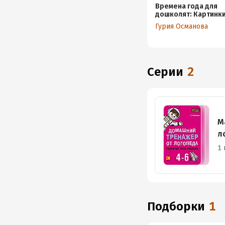
Времена года для
дошколят: Картинки
Стихи. Сказки. Прим
Гурия Османова
MP3
Серии
2
М
л
1 
Подборки
1